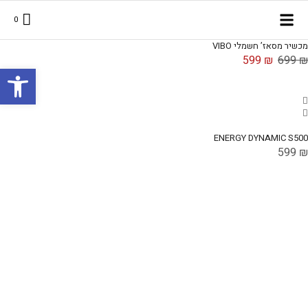
0
מכשיר מסאז’ חשמלי VIBO
599
₪
699
₪
פתח סרגל
ENERGY DYNAMIC S500
599
₪