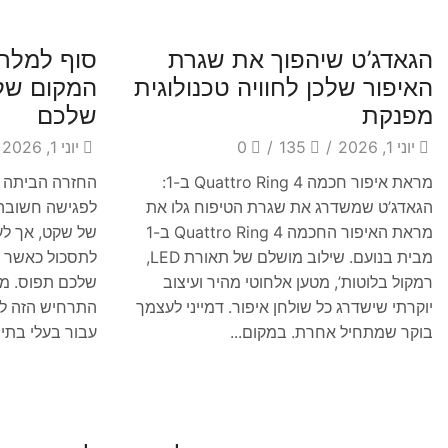
Blog
Blog
הגאדג’ט שיהפוך את שגרת
סוף למלחמ
האיפור שלכן לחוויה טכנולוגית
המקום של
מפנקת
שלכם
יוני 1, 2026
/
135
/
0
יוני 1, 2026
מראת איפור חכמה Quattro Ring 4 ב-1:
החזרה הביתה ב
הגאדג’ט שמשדרג את שגרת הטיפוח גלו את
לפגישה חשובה 
מראת האיפור החכמה Quattro Ring 4 ב-1
של שקט, אך לעי
מבית בנועם. שילוב מושלם של תאורת LED,
לתסכול כאשר מ
רמקול בלוטות’, מטען אלחוטי מהיר ועיצוב
שלכם תפוס. מצ
יוקרתי שישדרג כל שולחן איפור. דמייני לעצמך
התרחיש הזה למ
בוקר שמתחיל אחרת. במקום...
עבור בעלי בתים,
Blog
Blog