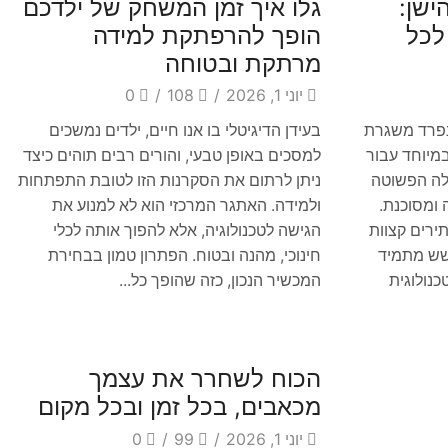
ישן:
גלו איך זמן המשחק של ילדכם
לכל
הופך להרפתקת למידה
מרתקת ובטוחה
יוני 1, 2026
/
108
/
0
 נפרד משגרת
בעידן הדיגיטלי בו אנו חיים, ילדים נמשכים
במיוחד עבור
למסכים באופן טבעי, והורים רבים תוהים כיצד
לה הפשוטה
ניתן לרתום את הסקרנות הזו לטובת התפתחות
 ומסוכנת.
ולמידה. האתגר המרכזי הוא לא למנוע את
ירים קצוות
הגישה לטכנולוגיה, אלא להפוך אותה לכלי
חשש מתמיד
חינוכי, מהנה ובטוח. הפתרון טמון בבחירת
נולוגית
המכשיר הנכון, כזה שהופך כל...
Blog
הכוח לשחרר את עצמך
מכאבים, בכל זמן ובכל מקום
יוני 1, 2026
/
99
/
0