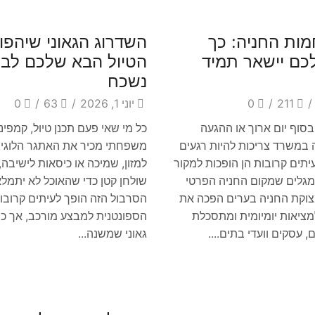
Blog
ות החניה: כך
השדרוג הגאוני שיהפו
כם יישאר תמיד
הטיול הבא שלכם לבל
נשכח
/
211
/
0
יוני 1, 2026
/
63
/
0
סוף יום ארוך או ההגעה
כל מי שאי פעם תכנן טיול, קמפינג
במשרד צריכות להיות רגעים
משפחתי מכיר את האתגר הלוגיסט
תים קרובות הן הופכות למקור
למזון, שמיכה או כיסאות לישיבה, 
גלים שמקום החניה הפרטי
שולחן קטן כדי שהאוכל לא יתמלא
וקת החניה בערים הפכה את
הסרבול הזה הופך לעיתים קרובו
ציאות יומיומית ומתסכלת
הספונטנית למבצע מורכב, אך כיו
 עסקים וועדי בתים....
גאוני שמשנה...
Blog