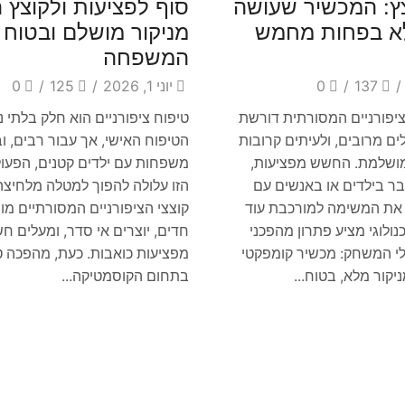
ץ: המכשיר שעושה
סוף לפציעות ולקוצץ ה
לא בפחות מחמש
מניקור מושלם ובטוח 
המשפחה
/
137
/
0
יוני 1, 2026
/
125
/
0
יפורניים המסורתית דורשת
טיפוח ציפורניים הוא חלק בלתי
לים מרובים, ולעיתים קרובות
הטיפוח האישי, אך עבור רבים, ו
מושלמת. החשש מפציעות,
משפחות עם ילדים קטנים, הפעו
ר בילדים או באנשים עם
הזו עלולה להפוך למטלה מלחיצה
 את המשימה למורכבת עוד
קוצצי הציפורניים המסורתיים מות
נולוגי מציע פתרון מהפכני
חדים, יוצרים אי סדר, ומעלים 
י המשחק: מכשיר קומפקטי
מפציעות כואבות. כעת, מהפכה טכ
קור מלא, בטוח...
בתחום הקוסמטיקה...