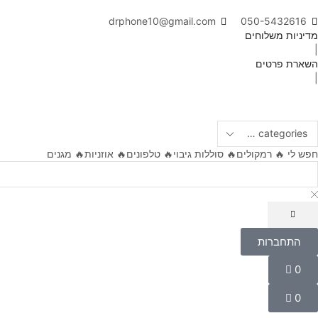
drphone10@gmail.com
050-5432616
מדיניות משלוחים
|
השארת פרטים
|
חפש לי
🔥 רמקולים
🔥 סוללות גיבוי
🔥 טלפונים
🔥 אוזניות
🔥 מגנים
התחברות
התחברות
שם משתמש או כתובת אימייל
*
0
Wishlist
0
לא סימנת מוצרים עדיין.