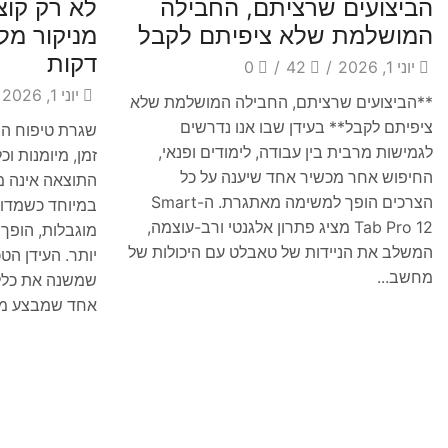
הביצועים שרציתם, החבילה
לא רק קוצ
המושלמת שלא ציפיתם לקבל
מניקור מ
דקות
יוני 1, 2026
/
42
/
0
יוני 1, 2026
**הביצועים שרציתם, החבילה המושלמת שלא
ציפיתם לקבל** בעידן שבו אנו נדרשים
שגרת טיפוח הצ
לגמישות מרבית בין עבודה, לימודים ופנאי,
זמן, מיומנות וכ
החיפוש אחר מכשיר אחד שיענה על כל
התוצאה אינה 
הצרכים הופך למשימה מאתגרת. ה-Smart
במיוחד כשמדוב
Tab Pro 12 מציג פתרון אלגנטי ורב-עוצמה,
מוגבלות, הופך
המשלב את הניידות של טאבלט עם היכולות של
יותר. העידן הטכ
מחשב...
שמשנה את כלל
אחד שמבצע מני