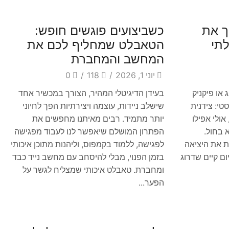
Blog
ך את
כשביצועים פוגשים חופש:
תי
הטאבלט שמחליף לכם את
המחשב והמחברת
יוני 1, 2026
/
118
/
0
 או פיקניק
בעידן הדיגיטלי המהיר, הצורך במכשיר אחד
י: צידנית
שישלב ניידות, עוצמה ויצירתיות הפך לחיוני
אולי אפילו
יותר מתמיד. רבים מאיתנו מחפשים את
 בחול.
הפתרון המושלם שיאפשר לנו לעבוד מפגישה
ת את היציאה
לפגישה, ללמוד בקמפוס, וליהנות מתוכן איכותי
ם קיים שדרוג
בזמן הפנוי, מבלי להיסחב עם מחשב נייד כבד
ומחברת. טאבלט איכותי שמצליח לגשר על
הפער...
Blog