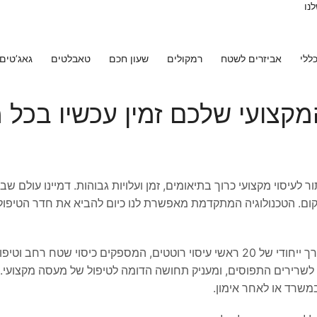
נו
ללי
אביזרים לשטח
רמקולים
שעון חכם
טאבלטים
גאג’טים
מקצועי שלכם זמין עכשיו בכל 
לעיסוי מקצועי כרוך בתיאומים, זמן ועלויות גבוהות. דמיינו עולם שבו 
קום. הטכנולוגיה המתקדמת מאפשרת לנו כיום להביא את חדר הטיפולי
מכשיר העיסוי VIBO מגדיר מחדש את גבולות העיסוי האישי עם מערך ייחודי של 20 ראשי עיסוי רוטטים, המספקים כיסוי שטח ר
ספק של 15W מבטיח חדירה עמוקה לשרירים התפוסים, ומעניק תחושה הדומה לטיפול של מעסה מקצו
במשרד או לאחר אימון.