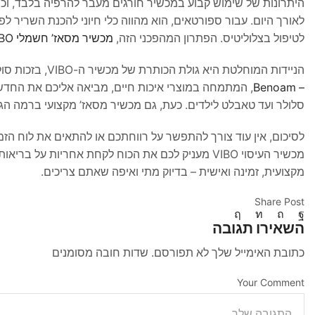
היתרונות של שימוש קבוע במכשיר חורגים מעבר להרפיה בלבד, וכו
לאורך היום. עבור ספורטאים, הוא מהווה כלי חיוני להכנת השריר לפ
לטיפול בצלוליטיס. הפתרון המהפכני הזה,
מכשיר מסאז’ חשמלי VIBO
הניידות המוחלטת היא גולת הכותרת של מכשיר ה-VIBO, בזכות סוללת ליתיום חזקה המאפשרת שעות שימוש ארוכות ללא צורך בטעינה. חברת
– Benoam
, המתמחה במוצרי איכות חיים, מביאה אליכם את החדשנו
סלולר ועד טאבלט לילדים. כעת, גם מכשיר מסאז’ מקצועי ברמה ה
לסיכום, אין עוד צורך להתפשר על רווחתכם או להתאים את לוח הזמני
מכשיר העיסוי VIBO מעניק לכם את הכוח לקחת אחריות
מקצועית, זמינה ואישית – בדיוק מתי ואיפה שאתם צריכים.
Share Post
השאירו תגובה
כתובת האימייל שלך לא תפורסם. שדות חובה מסומנים
Your Comment