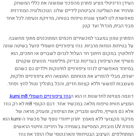
העידן הדיגיטלי מציע פתרון מהפכני שמשנה את כללי המשחק
ומחזיר את השליטה והביטחון לידיים שלנו. הטכנולוגיה המודרנית
מאפשרת לנו לאמץ שגרת טיפוח בטוחה, מדויקת ונעימה לכל אחד
מבני הבית, מגדול ועד קטן.
הפתרון טמון במעבר למכשירים חכמים המתוכננים מתוך מחשבה
על בטיחות ונוחות מרביות. גוזז ציפורניים חשמלי פועל בשיטה שונה
לחלוטין: במקום חיתוך חד העלול לגרום לשברים או חתכים, הוא
משייף את הציפורן בעדינות ובדיוק מילימטרי. מנועים שקטים
במיוחד מאפשרים לגזוז ציפורניים לתינוקות וילדים גם כשהם
ישנים, מבלי להפריע את מנוחתם. התוצאה היא ציפורניים חלקות,
מעוצבות למשעי וללא קצוות חדים, והכל בתהליך נטול לחץ ופחד.
דוגמה מצוינת לחדשנות זו הוא ה
גוזז ציפורניים חשמלי kumi m8
,
המציע חווית טיפוח מלאה במכשיר אחד. דגם הקומי m8 לא רק גוזז
אלא גם משייף, מלטש ומבריק את הציפורן, ומעניק מראה של
מניקור מקצועי ללא מאמץ. יתרון ייחודי נוסף של מכשיר ה-kumi הוא
מנורת UV מובנית, המסייעת בשמירה על היגיינה וחיטוי הראשים
המתחלפים. העיצוב הבטיחותי והארגונומי שלו הופך את גוזז