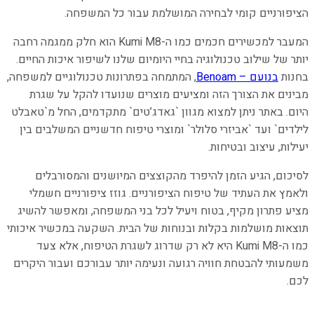
הציפורניים קומי לבחירה המושלמת עבור כל המשפחה.
המעבר למכשירים חכמים כמו ה-Kumi M8 הוא חלק ממגמה רחבה
יותר של שילוב טכנולוגיה בחיי היומיום שלנו לשיפור איכות החיים.
בחנות
בנועם – Benoam
, המתמחה בפתרונות טכנולוגיים למשפחה,
מבינים את הצורך הזה ומציעים מוצרים שנועדו להקל על שגרת
היום. באתר ניתן למצוא מגוון `גאדג’טים` מתקדמים, החל מ`טאבלט
לילדים` ועד `אביזרי סלולר` ומוצרי טיפוח חדשניים המשלבים בין
יעילות, עיצוב ובטיחות.
לסיכום, הגיע הזמן להיפרד מהקוצצים המיושנים והמסורבלים
ולאמץ את העתיד של טיפוח הציפורניים. גוזז ציפורניים חשמלי
מציע פתרון מקיף, בטוח ויעיל לכל בני המשפחה, ומאפשר להשיג
תוצאות מושלמות בקלות ובנוחות של הבית. השקעה במכשיר איכותי
כמו ה-Kumi M8 היא לא רק שדרוג לשגרת הטיפוח, אלא צעד
משמעותי להבטחת חוויה רגועה ונעימה יותר עבורכם ועבור היקרים
לכם.