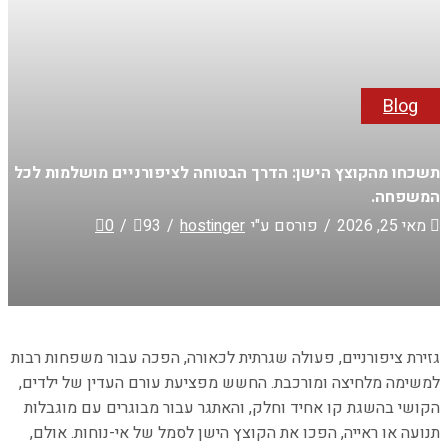
Blog
תשכחו מהקוצץ הישן: הדרך הבטוחה לציפורניים מושלמות לכל
המשפחה.
מאי 25, 2026
/
פורסם ע"י
hostinger
/
93
/
0
גזירת ציפורניים, פעולה שגרתית לכאורה, הפכה עבור משפחות רבות
למשימה מלחיצה ומורכבת. החשש מפציעת עורם העדין של ילדים,
הקושי בהשגת קו אחיד וחלק, והאתגר עבור מבוגרים עם מוגבלות
תנועה או ראייה, הפכו את הקוצץ הישן לסמל של אי-נוחות. אולם,