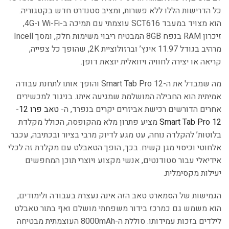
כל הדרישות הללו ללא פשרות, ומציב סטנדרט חדש בקטגוריה.
הוא מצויד במעבד SCT616 עוצמתי עם תמיכה ב-Wi-Fi ו-4G,
זיכרון RAM בנפח 8GB המבטיח ריבוי משימות חלק, ומסך Incell
מרהיב בגודל 11.97 אינץ’ וברזולוציית 2K, שהופך כל צפייה,
קריאה או יצירה לחוויה ויזואלית יוצאת דופן.
מה שמבדל את ה-Smart Tab Pro 12 והופך אותו לתחנת עבודה
אמיתית הוא החבילה המושלמת שמגיעה איתו. בניגוד למכשירים
אחרים הדורשים רכישת אביזרים יקרים בנפרד, ה-
טאב פרו 12-
Smart Tab Pro 12
מציע פתרון מלא מהקופסה, הכולל מקלדת
בלוטות’ להקלדה נוחה, עט מגע לדיוק מרבי בציור ובכתיבה, עכבר
אלחוטי וכיסוי מגן קשיח. בכך, הופך הטאבלט עם מקלדת זה לכלי
אידיאלי עבור סטודנטים, אנשי מקצוע ויוצרי תוכן המחפשים
יעילות מקסימלית.
הגמישות של הסמארט טאב הזה אינה נעצרת בעבודה ולימודים;
הוא משמש גם כמרכז בידור משפחתי מושלם ואף בתור טאבלט
לילדים בזכות עמידותו. סוללת ה-8000mAh העוצמתית מבטיחה