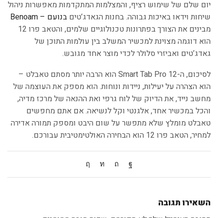
יום שלם של שימוש רציף, והמצלמות המתקדמות מאפשרות ניהול
שיחות וידאו באיכות גבוהה. בחנות הגאדג’טים
בנועם – Benoam
מבינים את הצורך בפתרונות טכנולוגיים שלמים, והטאב פרו 12
הוא דוגמה מצוינת למכשיר המשלב בין עולמות התוכן של
גאדג’טים ואביזרי סלולר לכדי מוצר אחד מגובש.
לסיכום, ה-Smart Tab Pro 12 הוא הרבה יותר מסתם טאבלט –
הוא הצהרה על יעילות, ניידות ונוחות. הוא מספק את העוצמה של
מחשב נייד, את הדיוק של לוח גרפי ואת ההנאה של מרכז מדיה,
והכל במכשיר אחד, אלגנטי וקל לנשיאה. אם אתם מחפשים
טאבלט מומלץ שלא מתפשר על שום היבט ומספק תמורה אדירה
למחיר, הטאב פרו 12 הוא הבחירה האולטימטיבית עבורכם.
השאירו תגובה