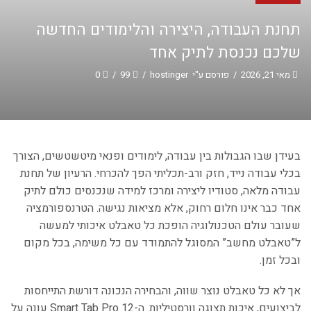
תחנת העבודה, היצירה והלימודים החדשה
שלכם נכנסת לתיק אחד
מאי 21, 2026
/
פורסם ע"י
hostinger
/
99
/
0
בעידן שבו הגבולות בין עבודה, לימודים ופנאי מיטשטשים, הצורך
בכלי עבודה נייד, חזק ורב-תכליתי הפך להכרחי. הרעיון של תחנת
עבודה מלאה, סטודיו ליצירה ומרכז למידה שנכנסים כולם לתיק
אחד כבר אינו חלום רחוק, אלא מציאות נגישה. הטרנספורמציה
שעובר עולם הטכנולוגיה הופכת כל טאבלט איכותי למעשה
ל”טאבלט מחשב” המסוגל להתמודד עם כל משימה, בכל מקום
ובכל זמן.
אך לא כל טאבלט נוצר שווה, והבחירה הנכונה דורשת התייחסות
לביצועים, איכות תצוגה וורסטיליות. ה-Smart Tab Pro 12 עונה על