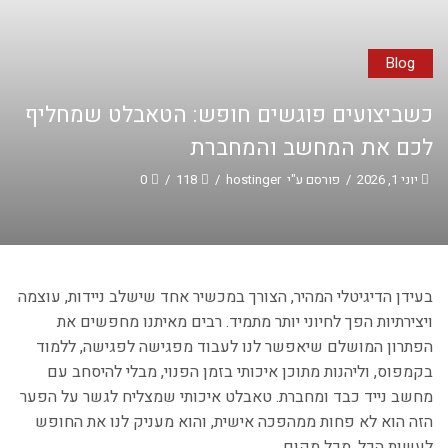
Blog
כשביצועים פוגשים חופש: הטאבלט שמחליף
לכם את המחשב והמחברת
יוני 1, 2026
/
פורסם ע"י
hostinger
/
118
/
0
בעידן הדיגיטלי המהיר, הצורך במכשיר אחד שישלב ניידות, עוצמה
ויצירתיות הפך לחיוני יותר מתמיד. רבים מאיתנו מחפשים את
הפתרון המושלם שיאפשר לנו לעבוד מפגישה לפגישה, ללמוד
בקמפוס, וליהנות מתוכן איכותי בזמן הפנוי, מבלי להיסחב עם
מחשב נייד כבד ומחברת. טאבלט איכותי שמצליח לגשר על הפער
הזה הוא לא פחות ממהפכה אישית, והוא מעניק לנו את החופש
לעשות הכל, מכל מקום.