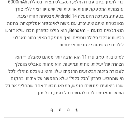
כדי לתמוך ביום עבודה מלא, הטאבלט מצויד בסוללת 6000mAh
עוצמתית המספקת שעות ארוכות של שימוש רציף ללא צורך
בטעינה. מערכת ההפעלה Android 14 מבטיחה חוויה יציבה,
מאובטחת ואינטואיטיבית, עם גישה לאינספור אפליקציות. בחנות
הגאדג’טים
בנועם – Benoam
, הוא בולט כפתרון חכם שלא דורש
רכישת אביזרי סלולר נוספים, ואף מתפקד מצוין בתור טאבלט
לילדים למשימות לימודיות ויצירתיות.
לסיכום, ה-טאב פרו 11 הוא הרבה יותר מסתם טאבלט – הוא
הצהרה של יעילות, נוחות וגמישות. הוא מהווה טאבלט מומלץ
לעבודה בזכות הביצועים החזקים שלו, והוא טאבלט מומלץ לכל
מי שמחפש פתרון “הכל כלול” שלא מתפשר על איכות. במקום
שבו ביצועים פוגשים חופש, תמצאו מכשיר אחד שמחליף את כל
השאר ומאפשר לכם להגשים כל רעיון, בכל זמן.