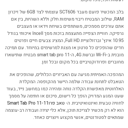
בלב המכשיר פועם מעבד SCT606 עוצמתי לצד 6GB של זיכרון
RAM, שילוב המבטיח ריבוי משימות חלק וללא השהיות, בין אם
אתם עורכים מסמכים, משתתפים בשיחת וידאו או מעצבים
גרפיקה. חוויית הצפייה מתעצמת בזכות מסך Incell איכותי בגודל
10.95 אינץ’ וברזולוציית Full HD, המציג צבעים חיים ופרטים
חדים שהופכים כל סרטון או מצגת למרשימים במיוחד. עם תמיכה
מובנית ב-Wi-Fi וברשת 4G, ה-smart tab pro 11 מבטיח שתישארו
מחוברים ופרודוקטיביים בכל מקום ובכל זמן.
המהפכה האמיתית מגיעה עם האביזרים הכלולים, שהופכים את
הטאבלט לתחנת עבודה שלמה היישר מהקופסה. המקלדת
האלחוטית מאפשרת הקלדה נוחה ומהירה כמו במחשב נייד, בעוד
שעט המגע המדויק הופך כל רישום, סיכום או חתימה על מסמך
לחוויה טבעית ואינטואיטיבית. ה-
טאב פרו11-Smart Tab Pro 11
הוא לא רק מכשיר לצריכת תוכן, אלא כלי יצירה ועבודה רב-עוצמה
שמתאים לסטודנטים, אנשי מקצוע ויוצרים כאחד.