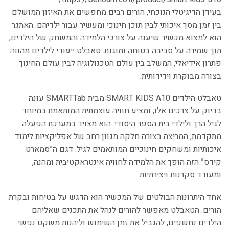
בעידן הדיגיטלי הנוכחי, הורים רבים מחפשים את האיזון המושלם
בין זמן מסך איכותי לבין תוכן חינוכי ומעשיר עבור ילדיהם. האתגר
הוא למצוא מכשיר שיענה על צורכי הלמידה והמשחק של הילדים,
תוך שמירה על סביבה בטוחה ומוגנת. טאבלט ייעודי לילדים מהווה
פתרון אידיאלי, המשלב בין עולם הטכנולוגיה לבין עולם החינוך
בצורה מבוקרת וידידותית.
טאבלט הילדים SMART KIDS A10 מבית SMARTTab עונה
בדיוק על צרכים אלו, ומציע חוויה עוצמתית המותאמת במיוחד
לגיל הרך ולילדי בית הספר היסודי. הוא מצויד במערכת הפעלה
מתקדמת, המריצה בצורה חלקה מגוון רחב של אפליקציות לימוד
איכותיות ומשחקים חינוכיים המותאמים לגיל. דגם ה”סמארט
קידס” הזה הופך את הלמידה לחוויה אינטראקטיבית ומהנה,
ומעודד סקרנות ויצירתיות.
אחד היתרונות הבולטים של המכשיר הוא הדגש על בטיחות ובקרת
הורים. הטאבלט מאפשר להורים לנהל את התכנים שאליהם
הילדים נחשפים, להגביל את זמן השימוש וליהנות משקט נפשי