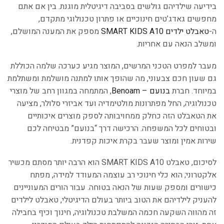
בידיעה שילדיהם גולשים בסביבה דיגיטלית מוגנת. בין אם אתם
מחפשים גאדג’טים חינוכיים או פתרון טכנולוגי מתקדם,
ה-
טאבלט ילדים SMART KIDS A10
מספק את המענה המושלם,
ומשלב הנאה עם אחריות.
מעבר למפרט הטכני המרשים, המוצר מגיע כערכה שלמה הכוללת
גם שעון חכם צבעוני, מה שהופך אותו למתנה מושלמת ומשתלמת
במיוחד. חברת
בנועם – Benoam
, המתמחה במגוון רחב של מוצרי
טכנולוגיה, החל מפתרונות מולטימדיה ועד אביזרי סלולר, מציעה
את הטאבלט הזה כחלק ממחויבותה לספק מוצרים איכותיים
ובטוחים לכל המשפחה. הרכישה דרך “בנועם” מבטיחה לכם
שירות אמין ומוצר שעבר בקרת איכות קפדנית.
לסיכום, טאבלט SMART KIDS A10 הוא הרבה יותר מסתם מכשיר
אלקטרוני; הוא כלי חינוכי רב עוצמה המעודד למידה, מפתח
כישורים ומספק שעות של הנאה בטוחה. עבור הורים המעוניינים
להעניק לילדיהם את הטוב ביותר בעולם הדיגיטלי, טאבלט לילדים
זה מהווה השקעה חכמה המשלבת טכנולוגיה, חינוך וכיף בחבילה