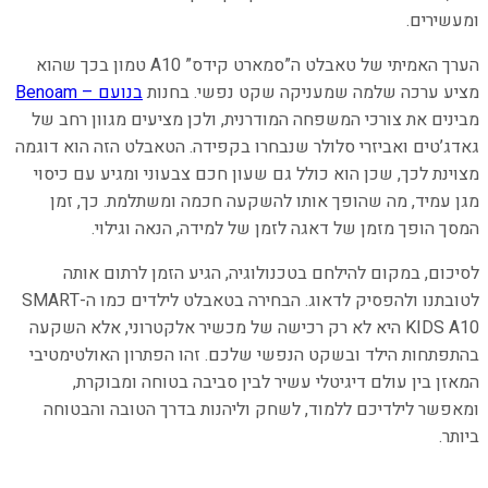
ומעשירים.
הערך האמיתי של טאבלט ה”סמארט קידס” A10 טמון בכך שהוא
מציע ערכה שלמה שמעניקה שקט נפשי. בחנות
בנועם – Benoam
מבינים את צורכי המשפחה המודרנית, ולכן מציעים מגוון רחב של
גאדג’טים ואביזרי סלולר שנבחרו בקפידה. הטאבלט הזה הוא דוגמה
מצוינת לכך, שכן הוא כולל גם שעון חכם צבעוני ומגיע עם כיסוי
מגן עמיד, מה שהופך אותו להשקעה חכמה ומשתלמת. כך, זמן
המסך הופך מזמן של דאגה לזמן של למידה, הנאה וגילוי.
לסיכום, במקום להילחם בטכנולוגיה, הגיע הזמן לרתום אותה
לטובתנו ולהפסיק לדאוג. הבחירה בטאבלט לילדים כמו ה-SMART
KIDS A10 היא לא רק רכישה של מכשיר אלקטרוני, אלא השקעה
בהתפתחות הילד ובשקט הנפשי שלכם. זהו הפתרון האולטימטיבי
המאזן בין עולם דיגיטלי עשיר לבין סביבה בטוחה ומבוקרת,
ומאפשר לילדיכם ללמוד, לשחק וליהנות בדרך הטובה והבטוחה
ביותר.