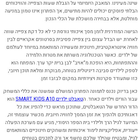
שינה מעינינו. המאבק היומיומי על הגבלת שעות הצפייה והוויכוחים
הבלתי פוסקים יכולים להיות מתישים, אך הפתרון אינו טמון במניעה
מוחלטת, אלא בבחירה מושכלת של הכלי הנכון.
הגישה המודרנית לזמן מסך איכותי גורסת כי לא כל דקת צפייה שווה
לאחרת. יש הבדל עצום בין צפייה פסיבית בסרטונים אקראיים לבין
חוויה אינטראקטיבית, חינוכית ומעשירה המותאמת במיוחד לעולמם
של ילדים. כאשר הטכנולוגיה משרתת את מטרות הלמידה
וההתפתחות, היא הופכת מ”אויב” לבן ברית יקר ערך. המפתח הוא
לספק לילדים סביבה דיגיטלית בטוחה, מבוקרת ומלאת תוכן חיובי,
כזו שתעודד סקרנות ויצירתיות במקום לבזבז זמן.
כאן בדיוק נכנס לתמונה הפתרון המושלם שמשנה את כללי המשחק
עבור הורים וילדים כאחד. ה
טאבלט ילדים SMART KIDS A10
הוא
הדור החדש של הטאבלטים, שתוכנן מראש כדי להפיג את כל
דאגותיכם ולהפוך את זמן המסך לחוויה חיובית. מכשיר עוצמתי זה,
המיועד לגיל הרך ולילדי בית הספר היסודי, מגיע עם מערכת הפעלה
ייעודית, אפליקציות לימוד איכותיות ומשחקים חינוכיים המותאמים
לגיל, ומבטיח שהילד שלכם נחשף אך ורק לתכנים בטוחים