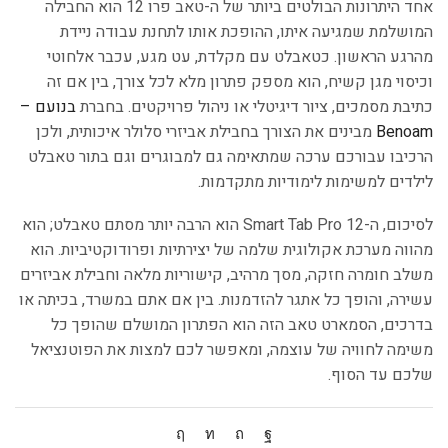
אחד היתרונות הבולטים ביותר של ה-טאב פרו 12 הוא החבילה
המושלמת שמגיעה איתו, ההופכת אותו לתחנת עבודה ניידת
מהרגע הראשון. כטאבלט עם מקלדת, עט מגע, עכבר אלחוטי
וכיסוי מגן קשיח, הוא מספק פתרון מלא לכל צורך, בין אם זה
כתיבת מסמכים, ציור דיגיטלי או ניהול פרויקטים. בחברת
בנועם –
Benoam
מבינים את הצורך בחבילת אביזרי סלולר איכותית, ולכן
הרכיבו עבורכם ערכה שמתאימה גם למבוגרים וגם בתור טאבלט
לילדים למשימות לימודיות מתקדמות.
לסיכום, ה-Smart Tab Pro 12 הוא הרבה יותר מסתם טאבלט; הוא
מהווה מערכת אקולוגית שלמה של יצירתיות ופרודוקטיביות. הוא
משלב חומרה חזקה, מסך מרהיב, קישוריות מלאה וחבילת אביזרים
עשירה, והופך כל אתגר להזדמנות. בין אם אתם במשרד, בכיתה או
בדרכים, הסמארט טאב הזה הוא הפתרון המושלם שהופך כל
משימה לחוויה של עוצמה, ומאפשר לכם למצות את הפוטנציאל
שלכם עד הסוף.