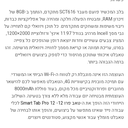
בלב המכשיר פועם מעבד SCT616 מתקדם, הנתמך ב-8GB של
זיכרון RAM, ומבטיח הפעלה חלקה ומהירה של אפליקציות כבדות,
ריבוי משימות ומשחקים מתקדמים. כל תוכן ויזואלי קם לתחייה על
גבי מסך Incell מרהיב בגודל 11.97 אינץ’ ורזולוציית 2000×1200,
המציג צבעים עשירים וחדות יוצאת דופן שהופכים כל צפייה
בסרט, עריכת תמונה או קריאת מסמך לחוויה ויזואלית מרשימה. זהו
טאבלט איכותי שתוכנן מהיסוד כדי לספק ביצועים ויזואליים
ברמה הגבוהה ביותר.
העוצמה הזו אינה מוגבלת רק לטווח ה-Wi-Fi הביתי או המשרדי.
עם תמיכה מובנית בקישוריות 4G, הטאבלט מאפשר לכם להישאר
מחוברים ופרודוקטיביים מכל מקום, בעוד סוללת 8000mAh
העוצמתית מבטיחה יום עבודה מלא ללא צורך בטעינה. השילוב
הייחודי הזה הופך את ה-
טאב פרו 12- Smart Tab Pro 12
לכלי
עבודה נייד שאינו מתפשר על ביצועים, והופך אותו לבחירה של
טאבלט מומלץ עבור אנשי מקצוע, סטודנטים ויוצרים.