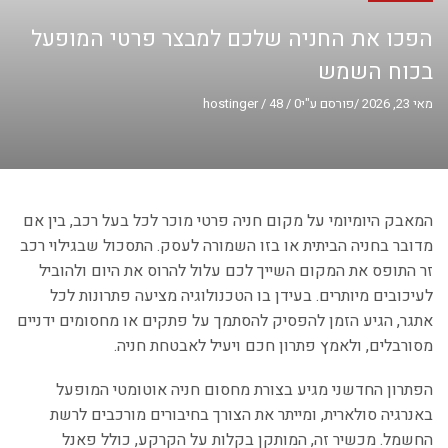
הפכו את החניה שלכם למבצר פרטי המופעל
בכוח השמש
מאי 23, 2026
/
פורסם ע"י
0
/
48
/
hostinger
המאבק היומיומי על מקום חניה פרטי מוכר לכל בעל רכב, בין אם
מדובר בחניה הביתית או בזו השמורה לעסק. התסכול שבגילוי רכב
זר התופס את המקום השייך לכם עלול להרוס את היום ולהוביל
לעיכובים מיותרים. בעידן בו הטכנולוגיה מציעה פתרונות לכל
אתגר, הגיע הזמן להפסיק להסתמך על פתקים או מחסומים ידניים
מסורבלים, ולאמץ פתרון חכם ויעיל לאבטחת חניה.
הפתרון החדשני מגיע בצורת מחסום חניה אוטומטי המופעל
באנרגיה סולארית, ומייתר את הצורך בחיבורים מורכבים לרשת
החשמל. מכשיר זה, המותקן בקלות על הקרקע, כולל פאנל