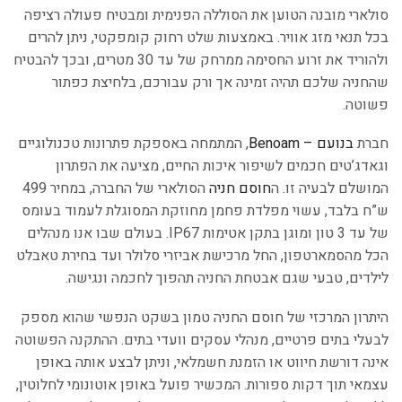
סולארי מובנה הטוען את הסוללה הפנימית ומבטיח פעולה רציפה
בכל תנאי מזג אוויר. באמצעות שלט רחוק קומפקטי, ניתן להרים
ולהוריד את זרוע החסימה ממרחק של עד 30 מטרים, ובכך להבטיח
שהחניה שלכם תהיה זמינה אך ורק עבורכם, בלחיצת כפתור
פשוטה.
חברת
בנועם – Benoam
, המתמחה באספקת פתרונות טכנולוגיים
וגאדג’טים חכמים לשיפור איכות החיים, מציעה את הפתרון
המושלם לבעיה זו. ה
חוסם חניה
הסולארי של החברה, במחיר 499
ש”ח בלבד, עשוי מפלדת פחמן מחוזקת המסוגלת לעמוד בעומס
של עד 3 טון ומוגן בתקן אטימות IP67. בעולם שבו אנו מנהלים
הכל מהסמארטפון, החל מרכישת אביזרי סלולר ועד בחירת טאבלט
לילדים, טבעי שגם אבטחת החניה תהפוך לחכמה ונגישה.
היתרון המרכזי של חוסם החניה טמון בשקט הנפשי שהוא מספק
לבעלי בתים פרטיים, מנהלי עסקים וועדי בתים. ההתקנה הפשוטה
אינה דורשת חיווט או הזמנת חשמלאי, וניתן לבצע אותה באופן
עצמאי תוך דקות ספורות. המכשיר פועל באופן אוטונומי לחלוטין,