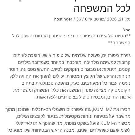
לכל המשפחה
מעבר לסל הקניות
מאי 21, 2026
/
פורסם ע"י
0
/
36
/
hostinger
לתשלום
Blog
**הסיוט של גזירת הציפורניים נגמר: הפתרון הבטוח והשקט לכל
Congratulations! You've got
Spend
350
₪
to get
המשפחה**
free shipping.
free shipping
גזירת ציפורניים, פעולה שגרתית של טיפוח אישי, הופכת לעיתים
קרובות למשימה מלחיצה ומורכבת, במיוחד כשמדובר בילדים
קטנים, תינוקות או מבוגרים הזקוקים לסיוע. החשש מפציעה, חוסר
הנוחות והרעש של הקוצץ המסורתי יכולים להפוך את החוויה ללא
נעימה עבור כל המעורבים. כעת, מהפכה טכנולוגית בתחום
הקוסמטיקה מציעה פתרון המשנה את כללי המשחק ומשפר את
איכות החיים, ומבטיח טיפול בציפורניים ללא דאגות.
הכירו את KUMI M7, גוזז ציפורניים חשמלי רב-תכליתי שתוכנן מתוך
מחשבה על בטיחות ונוחות מקסימלית. בניגוד לקוצצים רגילים,
מכשיר ה-KUMI פועל בשקט מופתי, מה שהופך אותו לאידיאלי
לשימוש גם כשהילדים ישנים, ומבנה הראש הבטיחותי שלו מונע כל