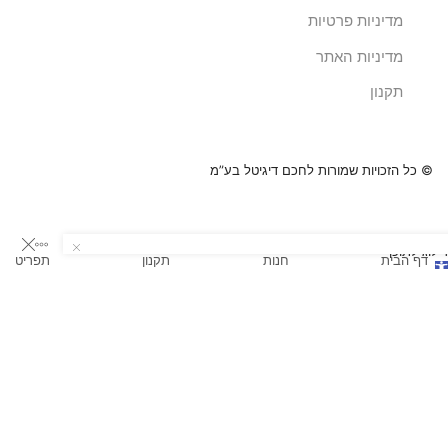
מדיניות פרטיות
מדיניות האתר
תקנון
© כל הזכויות שמורות לחכם דיגיטל בע”מ
דילוג לתוכן
דף הבית
חנות
תקנון
תפריט
תח
רגל
כלי נגישות
גישות
הגדל טקסט
הקטן טקסט
גווני אפור
ניגודיות גבוהה
ניגודיות הפוכה
רקע בהיר
הדגשת קישורים