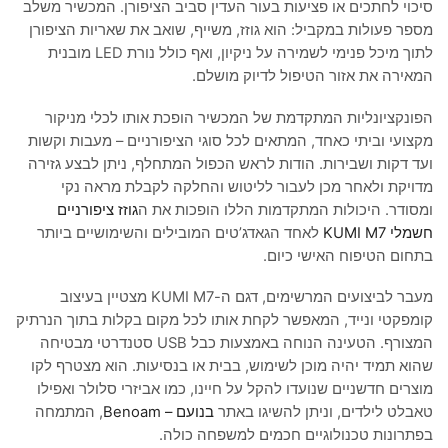
סיכוי לחתכים או פציעות בעור העדין סביב הציפורן. המכשיר משלב
מספר פעולות במקביל: הוא גוזז, משייף, שואב את שאריות הציפורן
לתוך מיכל פנימי לשמירה על ניקיון, ואף כולל נורת LED מובנית
המאירה את אזור הטיפול לדיוק מושלם.
הפונקציונליות המתקדמת של המכשיר הופכת אותו לכלי מניקור
מקצועי וביתי כאחד, המתאים לכל סוגי הציפורניים – מעבות וקשות
ועד דקות ושבירות. הודות לראש הכפול המתחלף, ניתן לבצע גזירה
מדויקת ולאחר מכן לעבור לליטוש והחלקה לקבלת מראה נקי
ומסודר. היכולות המתקדמות הללו הופכות את ה
גוזז ציפורניים
חשמלי KUMI M7
לאחד הגאדג’טים המובילים והשימושיים ביותר
בתחום הטיפוח האישי כיום.
מעבר לביצועים המרשימים, דגם ה-KUMI M7 מצטיין בעיצוב
קומפקטי ונייד, המאפשר לקחת אותו לכל מקום בקלות בתוך הנרתיק
המצורף. הטעינה הנוחה באמצעות כבל USB סטנדרטי מבטיחה
שהוא תמיד יהיה מוכן לשימוש, בבית או בנסיעות. הוא מצטרף לקו
מוצרים חדשניים שנועדו להקל על חיינו, כמו אביזרי סלולר ואפילו
טאבלט לילדים, וניתן להשיגו באתר
בנועם – Benoam
, המתמחה
בפתרונות טכנולוגיים חכמים למשפחה כולה.