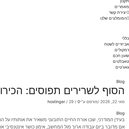
תקנון
מאמרים
יצירת קשר
המומלצים שלנו
כללי
אביזרים לשטח
רמקולים
שעון חכם
טאבלטים
גאג’טים
Blog
הסוף לשרירים תפוסים: הכירו
מאי 22, 2026
/
פורסם ע"י
0
/
29
/
hostinger
Blog
בעידן המודרני, שבו אורח החיים התובעני משאיר את אותותיו על ה
אם מדובר ביום עבודה ארוך מול המחשב, אימון כושר אינטנסיבי או מ