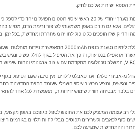
יית הספא ישירות אליכם לתיק.
מכשיר העיסוי VIBO מציב סטנדרט חדש בתחום העיסוי האישי, בזכות מערך ייחודי של 20 ראשי עיסוי רוטטים הפועלי
 ורגליים, אלא גם תורם באופן משמעותי לשיפור זרימת הדם, מסייע ב
ה והדיוק שלו הופכים כל טיפול לחוויה משחררת ומחדשת, בכל זמן וב
הסוד לעוצמתו טמון במנוע 15W חזק המספק ביצועים יציבים, ובסוללת ליתיום נטענת בנפח 2000mAh המאפשרת נ
משרד או אפילו בנסיעות, והופך את הטיפול בגוף לחלק פשוט ונגיש בש
, המשלב טכנולוגיה מתקדמת עם עיצוב ארגונומי ונוחות שימוש מ
חל מ-אביזרי סלולר ועד טאבלט לילדים, אין סיבה שגם הטיפול בגוף 
יים ונגישים, ומציע מכשיר עיסוי חשמלי שעומד בחזית החדשנות בתח
ים בלבד מבטיחה חווית שימוש ידידותית, ומאפשרת לכל אחד להתאי
שיר מסאז’ – הוא כלי רב עוצמה המעניק לכם את החופש לטפל בגופכם באופן מקצועי, 
 סוף לכאבים ולשרירים תפוסים מבלי להיות תלויים בגורמים חיצוני
חרור וההתחדשות שמגיעה לכם.