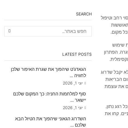
SEARCH
ם יחד כדי לספק כיסוי רחב וטיפול
התאוששות
כל מקום.
יידות מוחלטת ושעות שימוש
גרה. הפתרון
LATEST POSTS
קסימלית.
הגאדג’ט שיהפוך את שגרת האיפור שלכן
לא יקבל שדרוג
לחוויה ...
ום הבריאות
יוני 1, 2026
ם את עוצמת
סוף למלחמות החניה: כך המקום שלכם
יישאר ...
בכל רגע נתון.
יוני 1, 2026
ים. קחו את
השדרוג הגאוני שיהפוך את הטיול הבא
שלכם ...