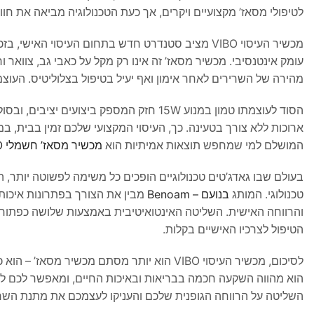
לטיפולי מסאז’ מקצועיים ויקרים, אך כעת הטכנולוגיה מביאה את חוו
עומק אינטנסיבי. מכשיר מסאז’ זה אינו רק מקל על כאבי גב, צוואר
מהירה של השרירים לאחר אימון ואף יעיל בטיפול בצלוליטיס. העוצמ
ארוכות ללא צורך בטעינה. כך, העיסוי המקצועי שלכם זמין בבית, ב
המושלם למי שמחפש תוצאות אמיתיות הוא
מכשיר מסאז’ חשמלי VIBO
בעולם שבו גאדג’טים טכנולוגיים הופכים כל משימה לפשוטה יותר, ה
טכנולוגי. המותג
בנועם – Benoam
מבין את הצורך בפתרונות איכות
והרווחה האישית. השליטה האינטואיטיבית באמצעות שלושה כפתור
הטיפול לצרכיו האישיים בקלות.
לסיכום, מכשיר העיסוי VIBO הוא יותר מסתם מכ
הוא מהווה השקעה חכמה בבריאות ובאיכות החיים, ומאפשר לכם לשים
השליטה על הרווחה הגופנית שלכם והעניקו לעצמכם את מתנת הש