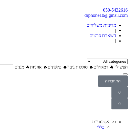
050-5432616
drphone10@gmail.com
מדיניות משלוחים
|
השארת פרטים
|
חפש לי
🔥 רמקולים
🔥 סוללות גיבוי
🔥 טלפונים
🔥 אוזניות
🔥 מגנים
התחברות
התחברות
0
שם משתמש או כתובת אימייל
*
Wishlist
0
סיסמא
*
לא סימנת מוצרים עדיין.
סל הקניות
Return To Shop
תזכור אותי לפעם הבאה
No products in the cart.
כל הקטגוריות
Return To Shop
התחברות
כללי