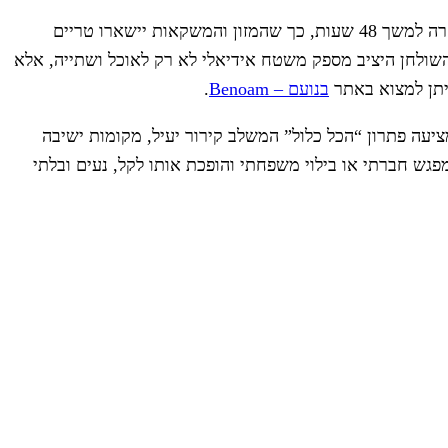
מעבר לעיצוב החכם, צידנית זו מצטיינת בביצועים מרשימים ובנוחות שימוש מקסימלית. הבידוד היעיל שלה שומר על טמפרטורה קרה למשך 48 שעות, כך שהמזון והמשקאות יישארו טריים
 השולחן היציב מספק משטח אידיאלי לא רק לאוכל ושתייה, אלא
ניתן למצוא באתר
בנועם – Benoam
.
יעה פתרון “הכל כלול” המשלב קירור יעיל, מקומות ישיבה
פגש חברתי או בילוי משפחתי והופכת אותו לקל, נעים ובלתי