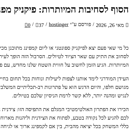
הסוף לסחיבות המיותרות: פיקניק מפ
/
פורסם ע"י
hostinger
/
/
מאי 26, 2026
37
0
Blog
כל מי שאי פעם יצא לפיקניק ספונטני או ליום קמפינג מתוכנן מ
לסחוב את התיק עם שאר הציוד לטיולים. הסרבול הזה הופך לעי
המיותרות. הגיע הזמן לחשוב על חווית השטח שלנו מחדש, עם פ
העידן המודרני לימד אותנו לצפות ליעילות ונוחות בכל תחום בחי
מגושם חלפו, והיום הדגש הוא על פתרונות רב-תכליתיים המשלבי
לנגיש ומהנה יותר, ללא קשר לרמת הניסיון שלכם בטיולים.
הכירו את הפתרון האולטימטיבי המגלם את התפיסה הזו: צידנית נ
לכם להגיע לכל נקודה בטבע, לפתוח את הצידנית וליהנות מארו
כללי המשחק בכל יציאה מהבית, בין אם לקמפינג ארוך או לגיחה