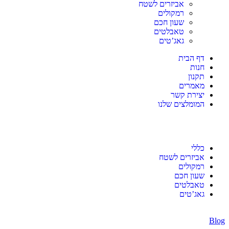
העגלה שלי (0)
אביזרים לשטח
שכחתי סיסמא!
סה"כ:
₪
0
רמקולים
שעון חכם
מעבר לסל הקניות
לתשלום
טאבלטים
גאג’טים
nd
350
₪
to get free shipping
Congratulations! You've got free shipping.
דף הבית
חנות
תקנון
מאמרים
יצירת קשר
המומלצים שלנו
כללי
אביזרים לשטח
רמקולים
שעון חכם
טאבלטים
גאג’טים
Blog