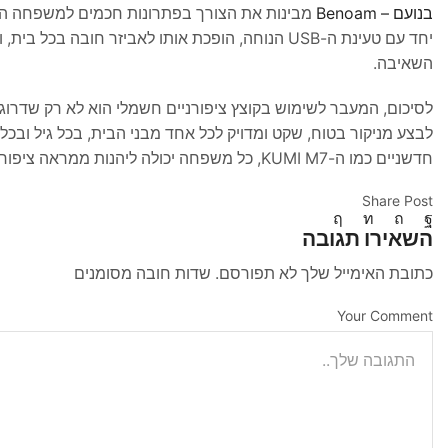
בנועם – Benoam
יחד עם טעינת ה-USB הנוחה, הופכת אותו לאביזר חוב
השאיבה.
לסיכום, המעבר לשימוש בקוצץ ציפורניים חשמלי הוא לא רק שדרו
לבצע מניקור בטוח, שקט ומדויק לכל אחד מבני הבית, בכל גיל ובכ
חדשניים כמו ה-KUMI M7, כל משפחה יכולה ליהנות ממראה ציפורניים מסודר ובריא, ולשפר את איכות החיים בצורה ניכרת.
Share Post
השאירו תגובה
כתובת האימייל שלך לא תפורסם. שדות חובה מסומנים
Your Comment