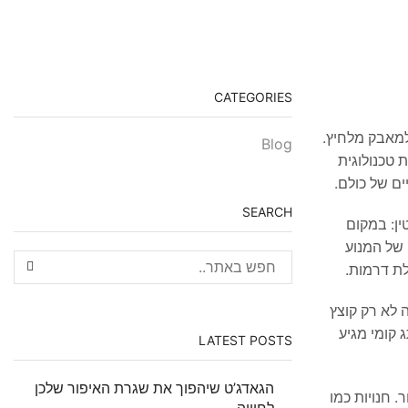
CATEGORIES
למאבק מלחיץ.
Blog
 טכנולוגית
ם של כולם.
SEARCH
ין: במקום
 של המנוע
לת דרמות.
 לא רק קוצץ
ם נורת LED מובנית לדיוק מרבי. דגם ה-Kumi M7 מבית המותג קומי מגיע
LATEST POSTS
הגאדג’ט שיהפוך את שגרת האיפור שלכן
 חנויות כמו