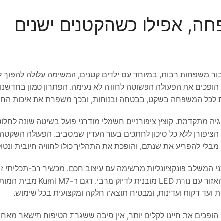
חה, אפילו כשהקטנים ישנים
בור משפחות רבות, במיוחד עם ילדים קטנים, המשימה עלולה להפוך 
ופכים את הפעולה הפשוטה לחוויה לא נעימה. הפתרון טמון בחדשנות
 לכל המשפחה בשקט, בבטחה ובנוחות, ובכך משפרת את איכות החיי
לוגיה מתקדמת. קוצץ ציפורניים חשמלי מודרני פועל בשיטה שונה לחלוט
הציפורן ללא כל סיכון לחתכים בעור העדין שמסביב. הפעולה השקטה
 מבלי להפריע את שנתם, והופכת את התהליך כולו לחוויה חיובית ונטו
ני המשלב פונקציונליות מרשימה עם עיצוב חכם. מכשיר רב-תכליתי זה
ומשייף, אלא גם שואב את שאריות הציפורן למיכל פנימי ומאיר את האזור ע
 ועד דקות ועדינות, ומבטיח תוצאה חלקה ומקצועית בכל שימוש.
הופכים את חיינו לקלים יותר, אין סיבה ששגרת הטיפוח תישאר מאחור.