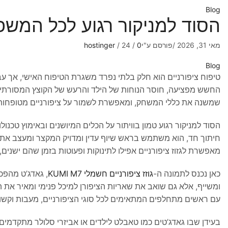
Blog
הסוד למניקור רגוע לכל המשפ
מאי 31, 2026
/
פורסם ע"י
0
/
24
/
hostinger
Blog
טיפוח ציפורניים הוא חלק בלתי נפרד משגרת הטיפוח האישי, אך ע
החשש מפציעה, חוסר הנוחות של הילד והרעש של הקוצץ המסורתי ה
שמשנה את כללי המשחק, ומאפשרת לשמור על ציפורניים מטופחות
הסוד למניקור רגוע טמון בוויתור על הכלים המיושנים ובאימוץ טכנו
חיתוך חד, הוא משתמש בראש שיוף עדין ומדויק המקצר ומעצב את 
מאפשרת לגזוז ציפורניים אפילו לתינוקות ופעוטות בזמן שהם ישנים,
כאן נכנס לתמונה ה-
גוזז ציפורניים חשמלי KUMI M7
, גאדג’ט מהפכ
עם ראשים מתחלפים המתאימים לכל סוגי הציפורניים, מעבות וקשות
בעידן שבו גאדג’טים כמו טאבלט לילדים או אביזרי סלולר מתקדמים 