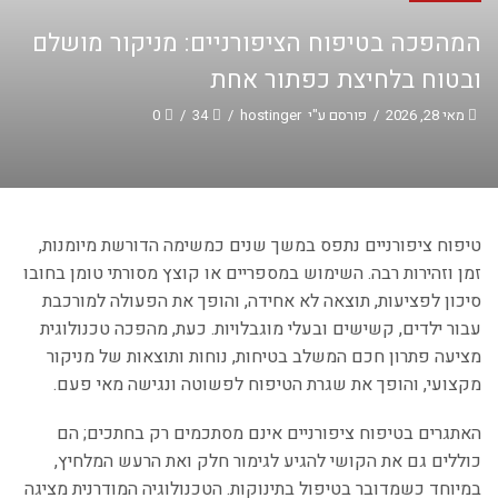
המהפכה בטיפוח הציפורניים: מניקור מושלם
ובטוח בלחיצת כפתור אחת
מאי 28, 2026
/
פורסם ע"י
hostinger
/
34
/
0
טיפוח ציפורניים נתפס במשך שנים כמשימה הדורשת מיומנות,
זמן וזהירות רבה. השימוש במספריים או קוצץ מסורתי טומן בחובו
סיכון לפציעות, תוצאה לא אחידה, והופך את הפעולה למורכבת
עבור ילדים, קשישים ובעלי מוגבלויות. כעת, מהפכה טכנולוגית
מציעה פתרון חכם המשלב בטיחות, נוחות ותוצאות של מניקור
מקצועי, והופך את שגרת הטיפוח לפשוטה ונגישה מאי פעם.
האתגרים בטיפוח ציפורניים אינם מסתכמים רק בחתכים; הם
כוללים גם את הקושי להגיע לגימור חלק ואת הרעש המלחיץ,
במיוחד כשמדובר בטיפול בתינוקות. הטכנולוגיה המודרנית מציגה