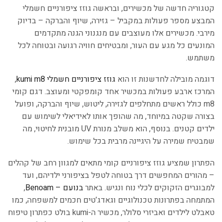
קטגוריה חדשה של מכשירים, ובראשה גוזז ציפורניים חשמלי
המבצע מספר פעולות במקביל – גזירה, שיוף והברקה – בדיוק
מירבי. מכשירים אלו מעוצבים עם מנגנוני הגנה מתקדמים
המונעים כל מגע עם העור, ומבטיחים חוויה רגועה ובטוחה לכל
משתמש.
דוגמה מובילה לחדשנות זו הוא
גוזז ציפורניים חשמלי kumi m8
,
המרכז ארבע פעולות במכשיר אחד קומפקטי ומעוצב. דגם קומי
m8 כולל ראשים מתחלפים לגזירה, ליטוש, שיוף והברקה, ופועל
בצורה שקטה במיוחד, מה שהופך אותו לאידיאלי לשימוש עם
ילדים קטנים. בנוסף, הוא משלב מנורת UV מובנית לחיטוי, מה
שמבטיח שמירה על היגיינה מרבית בכל שימוש.
הפתרון שמציע גוזז ציפורניים קומי מתאים למגוון רחב של קהלים
– מהורים המחפשים דרך בטוחה לטפל בציפורני ילדיהם, ועד
למבוגרים הזקוקים לכלי נוח ונגיש. באתר
בנועם – Benoam
,
המתמחה בפתרונות טכנולוגיים וגאדג’טים חכמים למשפחה, כמו
טאבלט לילדים ואביזרי סלולר, מכשיר ה-kumi בולט כפתרון טיפוח