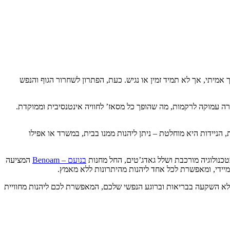
אמיתי, אך לא תמיד זמין או נגיש. כעת, הפתרון לשחרור הגוף והנפש
אשי עיסוי רוטטים, הוא מעניק כיסוי שטח רחב וחדירה עמוקה לרקמות, מה שהופך כל מסאז’ לחוויה אינטנסיבית וממוקדת.
ות סוללת ליתיום עוצמתית, הניידות היא מוחלטת – ניתן ליהנות ממנו בבית, במשרד או אפילו
טכנולוגיה מורכבת ושלל גאדג’טים, החל מחנות
בנועם – Benoam
המציעה
אבים ולשפר את איכות החיים נמצא כעת בידיים שלכם, תרתי משמע. מכשיר העיסוי VIBO אינו רק מוצר, אלא השקעה בבריאות וברוגע הנפשי שלכם, המאפשרת לכם ליהנות מחוויית