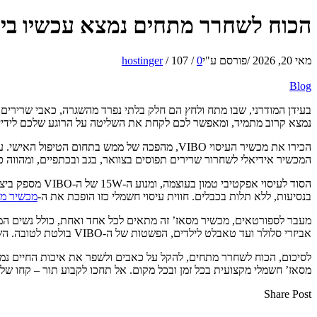
הכוח לשחרר מתחים נמצא עכשיו ביד
מאי 20, 2026
/
פורסם ע"י
0
/
107
/
hostinger
Blog
בעידן המודרני, שבו מתח ולחץ הם חלק בלתי נפרד מהשגרה, כאבי שרירים וע
נמצא קרוב מתמיד, ומאפשר לכם לקחת את השליטה על הרוגע שלכם לידיי
המכשיר אידיאלי לשחרור שרירים תפוסים בצוואר, בגב ובכתפיים, ומהווה כלי
הסוד לעיסוי אפ
בנסיעות, ללא תלות בכבלים. חווית עיסוי חשמלי כזו הופכת את ה-
מכשיר מסאז
מעבר לספורטאים, מכשיר מסאז’ זה מתאים לכל אחד ואחת, כולל נשים המעונ
אביזרי סלולר ועד טאבלט לילדים, הפשטות של ה-VIBO בולטת לטובה. השליטה באמצעות שלושה כפתורים בלבד הופכת את השימוש לאינטואיטיבי ומיידי, ומאפשרת לכל אחד ליהנות מהיתרונות ללא מאמץ.
מסאז’ חשמלי מקצועית בכל זמן ובכל מקום. אל תחכו לקבוע תור – קחו של
Share Post