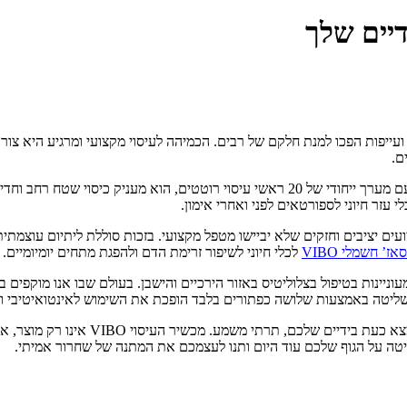
יים שלך
ייפות הפכו למנת חלקם של רבים. הכמיהה לעיסוי מקצועי ומרגיע היא צורך 
ם.
הכירו את מכשיר העיסוי VIBO, מהפכה של ממש בתחום הטיפול האישי. עם מערך ייחודי של 20 ר
 עזר חיוני לספורטאים לפני ואחרי אימון.
קטיבי טמון בעוצמה, ומנוע ה-15W של ה-VIBO מספק ביצועים יציבים וחזקים שלא יביישו מטפל מקצועי. בזכ
’ חשמלי VIBO
לכלי חיוני לשיפור זרימת הדם ולהפגת מתחים יומיומיים.
יינות בטיפול בצלוליטיס באזור הירכיים והישבן. בעולם שבו אנו מוקפים ב
לסיכום, הכוח לשחרר מתחים, להקל על כ
יטה על הגוף שלכם עוד היום ותנו לעצמכם את המתנה של שחרור אמיתי.