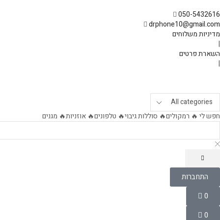
050-5432616
drphone10@gmail.com
מדיניות משלוחים
|
השארת פרטים
|
חפש לי
🔥 רמקולים
🔥 סוללות גיבוי
🔥 טלפונים
🔥 אוזניות
🔥 מגנים
התחברות
התחברות
שם משתמש או כתובת אימייל
*
0
Wishlist
0