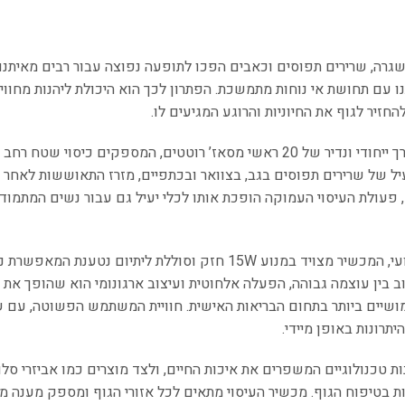
גרה, שרירים תפוסים וכאבים הפכו לתופעה נפוצה עבור רבים מאיתנו.
 עם תחושת אי נוחות מתמשכת. הפתרון לכך הוא היכולת ליהנות מחוויי
זיר לגוף את החיוניות והרוגע המגיעים לו.
מכשיר עיסוי VIBO מציב סטנדרט חדש בתחום עם מערך ייחודי ונדיר של 20 ראשי מסאז’ רוטטים, המספקים כיסוי ש
יל של שרירים תפוסים בגב, בצוואר ובכתפיים, מזרז התאוששות לאחר א
, פעולת העיסוי העמוקה הופכת אותו לכלי יעיל גם עבור נשים המתמוד
כדי להבטיח חוויה עוצמתית שאינה נופלת מעיסוי מקצועי, המכשיר מצויד במנוע 15W חזק וסוללת ליתיום נטענת המ
 בין עוצמה גבוהה, הפעלה אלחוטית ועיצוב ארגונומי הוא שהופך את
ושיים ביותר בתחום הבריאות האישית. חוויית המשתמש הפשוטה, עם 
תרונות באופן מיידי.
 טכנולוגיים המשפרים את איכות החיים, ולצד מוצרים כמו אביזרי סלו
מייצג את חזית החדשנות בטיפוח הגוף. מכשיר העיסוי מתאים לכל אזורי הגוף ומספק מענה 