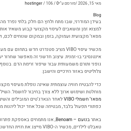
מאי 15, 2026
/
פורסם ע"י
0
/
106
/
hostinger
Blog
בעידן המודרני, שבו מתח ולחץ הם חלק בלתי נפרד מהש
למצוא זמן ומשאבים לעיסוי מקצועי קבוע משאיר אותנו
מסאז’ מקצועית ועמוקה, בזמן ובמקום שנוחים לכם, ולהח
אינטנסיבי בו-זמנית. עיצוב חדשני זה מאפשר שחרור יע
גופני ותורם משמעותית עבור שיפור זרימת הדם. בנוסף
צלוליטיס באזור הירכיים והישבן.
מוחלטת ושימוש ארוך ללא צורך בחיבור לחשמל. השילוב
מסאז’ חשמלי VIBO
לאחד הגאדג’טים המובילים והשימ
כפתורי תפעול בלבד, מבטיחה שכל אחד יכול ליהנות מהי
באתר
בנועם – Benoam
, אנו מתמחים באספקת פתרונות
טאבלט לילדים, מכשיר ה-VIBO 