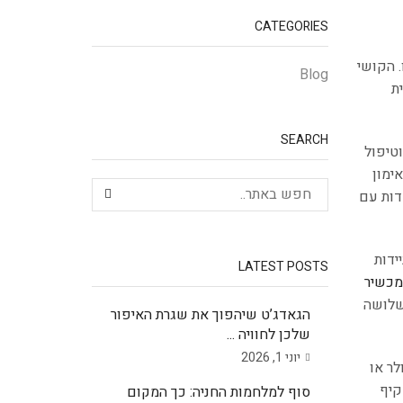
CATEGORIES
 הקושי
Blog
ת
SEARCH
טח רחב וטיפול
ימון
דות עם
אפשרת ניידות
LATEST POSTS
מכשיר
שלושה
הגאדג’ט שיהפוך את שגרת האיפור
שלכן לחוויה ...
יוני 1, 2026
לר או
מקיף
סוף למלחמות החניה: כך המקום