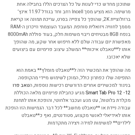
שתוכנן מחדש כדי לענות על כל הצרכים הללו בחבילה אחת
מרשימה. הוא מציע מסך Incell רחב וחד בגודל 11.97 אינץ’
ברזולוציית 2K, שהופך כל צפייה בסרט, עריכת תמונה או קריאת
מסמך לחוויה ויזואלית סוחפת. המעבד העוצמתי וזיכרון ה-RAM
בנפח 8GB מבטיחים ריבוי משימות חלק, בעוד סוללת 8000mAh
מאפשרת יום עבודה שלם ללא חיפוש אחר שקע, מה שהופך
אותו ל**טאבלט איכותי** המשלב עיצוב פרימיום עם ביצועים
שלא יאכזבו.
מה שהופך את המכשיר הזה ל**טאבלט מומלץ** באמת הוא
התפיסה שלו כפתרון כולל, המוכן לשימוש מיידי מהקופסה.
בניגוד למכשירים אחרים הדורשים רכישות נוספות, ה
טאב פרו
12- Smart Tab Pro 12
מגיע כחבילת פרימיום מלאה הכוללת
מקלדת בלוטות’, עט מגע ועכבר אלחוטי, והופכת אותו לתחנת
עבודה ניידת או **טאבלט מחשב** לכל דבר. הגמישות הזו הופכת
אותו לאידיאלי לאנשי מקצוע, סטודנטים, ואף כ**טאבלט
לילדים** למשימות למידה ויצירה מתקדמות.