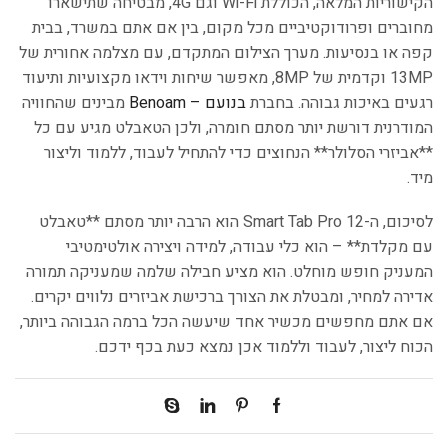
הקישוריות המלאה, הכוללת Wi-Fi וגם 4G, מבטיחה שתישארו
מחוברים ופרודוקטיביים מכל מקום, בין אם אתם במשרד, בבית
קפה או בנסיעות. מערך הצילום המתקדם, עם מצלמה אחורית של
13MP וקדמית של 8MP, מאפשר שיחות וידאו מקצועיות ותיעוד
רגעים באיכות גבוהה. בחברת
בנועם – Benoam
מבינים שהחוויה
המודרנית דורשת יותר מסתם חומרה, ולכן הטאבלט מגיע עם כל
**אביזרי הסלולר** הנחוצים כדי להתחיל לעבוד, ללמוד וליצור
מיד.
לסיכום, ה-Smart Tab Pro 12 הוא הרבה יותר מסתם **טאבלט
עם מקלדת** – הוא כלי עבודה, למידה ויצירה אולטימטיבי
המעניק חופש מוחלט. הוא מציע חבילה שלמה שמעניקה תמורה
אדירה למחיר, ומבטלת את הצורך ברכישת אביזרים נלווים יקרים.
אם אתם מחפשים מכשיר אחד שיעשה הכל ברמה הגבוהה ביותר,
הכוח ליצור, לעבוד וללמוד אכן נמצא כעת בכף ידכם.