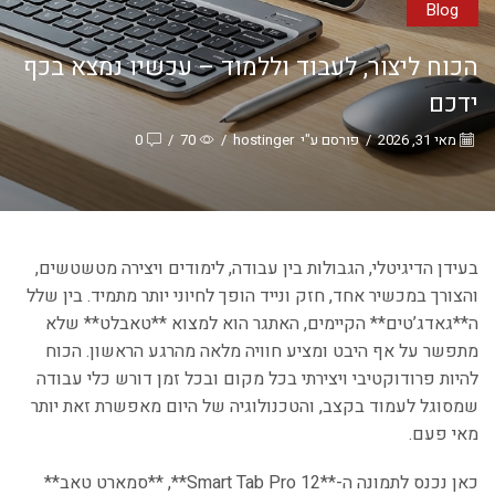
Blog
הכוח ליצור, לעבוד וללמוד – עכשיו נמצא בכף
ידכם
מאי 31, 2026
/
פורסם ע"י
hostinger
/
70
/
0
בעידן הדיגיטלי, הגבולות בין עבודה, לימודים ויצירה מטשטשים,
והצורך במכשיר אחד, חזק ונייד הופך לחיוני יותר מתמיד. בין שלל
ה**גאדג’טים** הקיימים, האתגר הוא למצוא **טאבלט** שלא
מתפשר על אף היבט ומציע חוויה מלאה מהרגע הראשון. הכוח
להיות פרודוקטיבי ויצירתי בכל מקום ובכל זמן דורש כלי עבודה
שמסוגל לעמוד בקצב, והטכנולוגיה של היום מאפשרת זאת יותר
מאי פעם.
כאן נכנס לתמונה ה-**Smart Tab Pro 12**, **סמארט טאב**