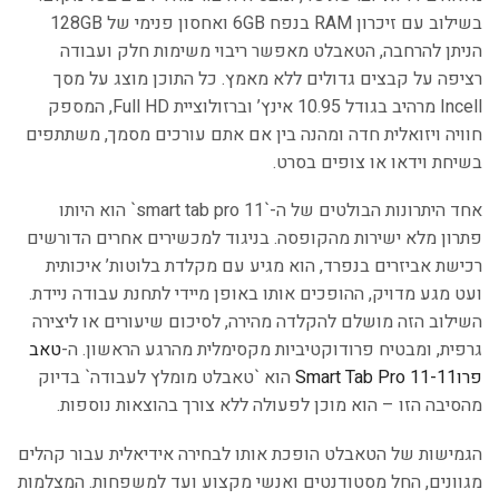
בשילוב עם זיכרון RAM בנפח 6GB ואחסון פנימי של 128GB
הניתן להרחבה, הטאבלט מאפשר ריבוי משימות חלק ועבודה
רציפה על קבצים גדולים ללא מאמץ. כל התוכן מוצג על מסך
Incell מרהיב בגודל 10.95 אינץ’ וברזולוציית Full HD, המספק
חוויה ויזואלית חדה ומהנה בין אם אתם עורכים מסמך, משתתפים
בשיחת וידאו או צופים בסרט.
אחד היתרונות הבולטים של ה-`smart tab pro 11` הוא היותו
פתרון מלא ישירות מהקופסה. בניגוד למכשירים אחרים הדורשים
רכישת אביזרים בנפרד, הוא מגיע עם מקלדת בלוטות’ איכותית
ועט מגע מדויק, ההופכים אותו באופן מיידי לתחנת עבודה ניידת.
השילוב הזה מושלם להקלדה מהירה, לסיכום שיעורים או ליצירה
גרפית, ומבטיח פרודוקטיביות מקסימלית מהרגע הראשון. ה-
טאב
פרו11-Smart Tab Pro 11
הוא `טאבלט מומלץ לעבודה` בדיוק
מהסיבה הזו – הוא מוכן לפעולה ללא צורך בהוצאות נוספות.
הגמישות של הטאבלט הופכת אותו לבחירה אידיאלית עבור קהלים
מגוונים, החל מסטודנטים ואנשי מקצוע ועד למשפחות. המצלמות