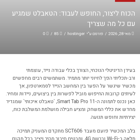
הכוח ליצור, החופש לעבוד: הטאבלט שמגיע
עם כל מה שצריך
מאי 28, 2026
/
פורסם ע"י
hostinger
/
85
/
0
בעידן הדיגיטלי הנוכחי, הצורך בכלי עבודה נייד, עוצמתי
ורב-תכליתי הפך לחיוני יותר מתמיד. משתמשים רבים מחפשים
מכשיר שיגשר על הפער בין המחשב הנייד לסמארטפון, אך
לעיתים קרובות החיפוש מוביל לפשרות בין ביצועים, ניידות ומחיר.
כאן נכנס לתמונה ה-Smart Tab Pro 11, `טאבלט איכותי` שמגדיר
מחדש את כללי המשחק ומציע חבילה מושלמת המשלבת כוח,
יצירתיות וחופש תנועה.
בלב המכשיר פועם מעבד SCT606 מתקדם המעניק תמיכה
מלאה ב-Wi-Fi וברשת 4G, ומבטיח חיבור מהיר ויציב בכל מקום.