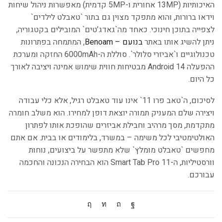
האיכותיות (13MP אחורית ו-5MP קדמית) מאפשרות ניהול שיחות
וידאו ברורות, והוא מתפקד מצוין גם בתור `טאבלט לילדים`
לצפייה בתוכן חינוכי. כאחד מה`גאדג’טים` המובילים בקטגוריה,
ניתן להשיג אותו באתר
בנועם – Benoam
, המתמחה בפתרונות
טכנולוגיים ו`אביזרי סלולר`. סוללת ה-6000mAh החזקה ומערכת
ההפעלה Android 14 מבטיחות חווית שימוש אמינה ויציבה לאורך
כל היום.
לסיכום, ה`טאב פרו 11` אינו עוד טאבלט רגיל, אלא כלי עבודה
ויצירה שלם המעניק תמורה יוצאת דופן למחירו. הוא משלב חומרה
מתקדמת, מסך מרהיב וחבילת אביזרים שהופכת אותו לפתרון
האולטימטיבי לכל משימה – במשרד, בלימודים או בבית. אם אתם
מחפשים `טאבלט מומלץ` שלא מתפשר על ביצועים, נוחות
וורסטיליות, ה-Smart Tab Pro 11 הוא הבחירה הנכונה והחכמה
עבורכם.