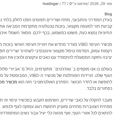
מאי 29, 2026
/
פורסם ע"י
0
/
77
/
hostinger
Blog
בעידן המודרני והתובעני, מתח ושרירים תפוסים הפכו לחלק בלתי נפ
קביעת תור למעסה מקצועי, בזכות טכנולוגיה מתקדמת המביאה את ה
החיוניות נמצא כעת, פשוטו כמשמעו, בכף ידכם. מסאז’ חשמלי איכותי 
יציבה וחזקה המסוגלת להתמודד עם כאבים עיקשים ולהכין את הגוף ל
בעולם בו אנו מוקפים ב`גאדג’טים` מתקדמים, החל מ`אביזרי סלול
הגוף שלנו. הניידות המוח
לחופשה או לחדר הכושר. הפתרון האולטימטיבי הזה הוא
מכשיר מסאז’
כפתורים בלבד.
מעבר להקלה על כאבי שרירים, השימוש הקבוע במכשיר עיסוי זה ת
מפחית הצטברות מתחים ומעניק תחושת רוגע עמוקה לגוף ולנפש. 
להתאים לכל אזורי הגוף, ואף מהווה כלי יעיל עבור נשים המתמודדות 