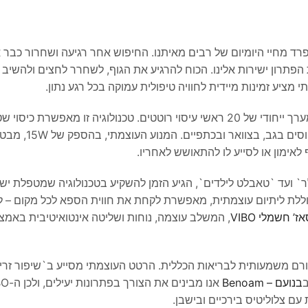
רד מחיי היומיום של רבים מאיתנו. החיפוש אחר רגיעה ושחרור כבר א
פתרון ישירות אלינו. הכוח להרגיע את הגוף, לשחרר לחצים ולהשיב
מציע זמינות מיידית לחוויה טיפולית עמוקה בכל רגע נתון.
מכשיר העיסוי VIBO מגדיר מחדש את חוויית העיסוי האישי בזכות מערך ייחודי של 20 ראשי עיסוי רוטטים. טכנולוגיה ז
רקמות עמוק, המדמה טיפול מקצועי אינטנסיבי לשחרור 
אימון או לסייע לו להתאושש לאחריו.
ר` ועד `טאבלט לילדים`, הגיע הזמן להשקיע בטכנולוגיה שמטפלת יש
לטת של מכשיר ה-VIBO, המבוססת על סוללת ליתיום עוצמתית, מאפשרת לקחת את חווית הספא לכל מקום
 חשמלי VIBO
, המשלב עוצמה, נוחות ושליטה אינטואיטיבית באמצ
ורם משמעותית לבריאות הכללית. הרטט העוצמתי מסייע ב`שיפור זר
ב
בנועם – Benoam
עם צלוליטיס בירכיים ובישבן.