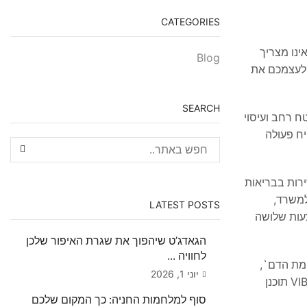
CATEGORIES
ינו מצריך
Blog
 לעצמכם את
SEARCH
ו מאפשרת כיסוי שטח רחב ועיסוי
שרירים תפוסים בגב, בצוואר ובכתפיים. המנוע העוצמתי, בהספק של 15W, מבטיח פעולה
ירות בבריאות
 – למשרד,
LATEST POSTS
עות שלושה
הגאדג’ט שיהפוך את שגרת האיפור שלכן
לחוויה ...
ימת הדם`,
יוני 1, 2026
אנו מבינים את הצורך בפתרונות יעילים, ולכן ה-VIBO תוכנן
סוף למלחמות החניה: כך המקום שלכם