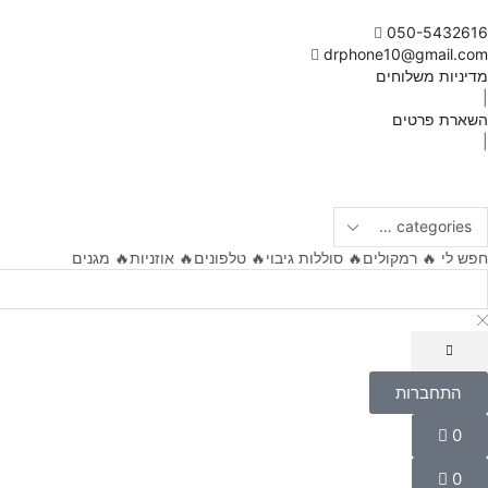
050-5432616
drphone10@gmail.com
מדיניות משלוחים
|
השארת פרטים
|
חפש לי
🔥 רמקולים
🔥 סוללות גיבוי
🔥 טלפונים
🔥 אוזניות
🔥 מגנים
התחברות
התחברות
שם משתמש או כתובת אימייל
*
0
Wishlist
0