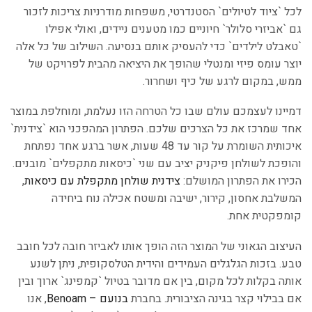
לכל `ציוד לטיולים` הסטנדרטי, משפחות מודרניות צריכות לזכור
גם `אביזרי סלולר` חיוניים כמו מטענים ניידים, ואולי אפילו
`טאבלט לילדים` כדי להעסיק אותם בנסיעה. השילוב של כל אלה
יוצר עומס פיזי ומנטלי שהופך את היציאה מהבית לפרויקט של
ממש, במקום לרגע של כיף ושחרור.
דמיינו לעצמכם עולם שבו כל הטרחה הזו נעלמת, ומוחלפת במוצר
אחד שמרכז את כל הצרכים שלכם. הפתרון המהפכני הוא `צידנית`
איכותית השומרת על קור עד 48 שעות, אשר ברגע אחד נפתחת
והופכת לשולחן פיקניק יציב עם שני `כיסאות מתקפלים` מובנים.
הכירו את הפתרון המושלם:
צידנית שולחן מתקפלת עם כיסאות
,
המשלבת אחסון, קירור, ישיבה ומשטח אכילה נוח ביחידה
קומפקטית אחת.
העיצוב הגאוני של המוצר הזה הופך אותו לאביזר חובה לכל חובב
טבע. בזכות הגלגלים העמידים והידית הטלסקופית, ניתן לשנע
אותה בקלות לכל מקום, בין אם מדובר בטיול `קמפינג` ארוך ובין
אם בבילוי קצר בגינה הציבורית. בחברת
בנועם – Benoam
, אנו