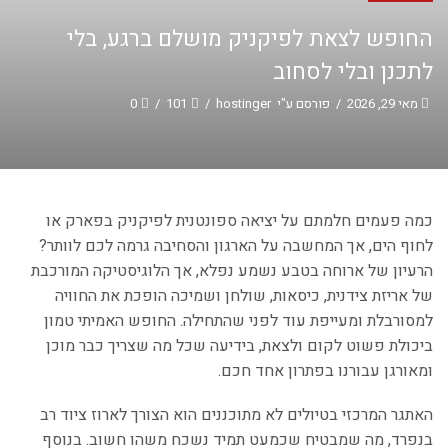
החופש לצאת לפיקניק מושלם ברגע, בלי
לתכנן ובלי לסחוב
מאי 29, 2026
/
פורסם ע"י
hostinger
/
101
/
0
כמה פעמים חלמתם על יציאה ספונטנית לפיקניק בפארק או
לחוף הים, אך המחשבה על הארגון והסחיבה גרמה לכם לוותר?
הרעיון של ארוחה בטבע נשמע נפלא, אך הלוגיסטיקה המורכבת
של אריזת צידנית, כיסאות, שולחן ושמיכה הופכת את החוויה
למסורבלת ומעייפת עוד לפני שהתחילה. החופש האמיתי טמון
ביכולת פשוט לקום ולצאת, בידיעה שכל מה שצריך כבר מוכן
ומאורגן עבורנו בפתרון אחד חכם.
האתגר המרכזי בטיולים לא מתוכננים הוא הצורך לארוז ציוד רב
בנפרד, מה שמבטיח שכמעט תמיד נשכח משהו חשוב. בנוסף