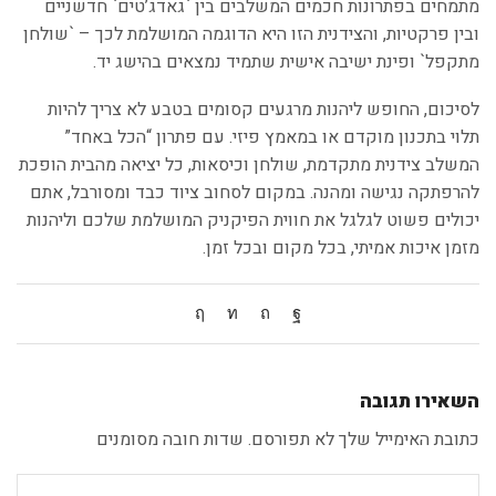
מתמחים בפתרונות חכמים המשלבים בין `גאדג’טים` חדשניים
ובין פרקטיות, והצידנית הזו היא הדוגמה המושלמת לכך – `שולחן
מתקפל` ופינת ישיבה אישית שתמיד נמצאים בהישג יד.
לסיכום, החופש ליהנות מרגעים קסומים בטבע לא צריך להיות
תלוי בתכנון מוקדם או במאמץ פיזי. עם פתרון “הכל באחד”
המשלב צידנית מתקדמת, שולחן וכיסאות, כל יציאה מהבית הופכת
להרפתקה נגישה ומהנה. במקום לסחוב ציוד כבד ומסורבל, אתם
יכולים פשוט לגלגל את חווית הפיקניק המושלמת שלכם וליהנות
מזמן איכות אמיתי, בכל מקום ובכל זמן.
השאירו תגובה
כתובת האימייל שלך לא תפורסם. שדות חובה מסומנים