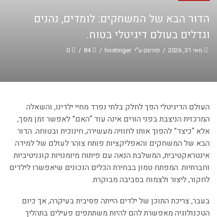
הדור הבא של המשחקים: לומדים, נהנים
וגדלים בעולם דיגיטלי בטוח.
מאי 31, 2026
/
פורסם ע"י
hostinger
/
84
/
0
העולם הדיגיטלי הפך לחלק בלתי נפרד מחיי ילדינו, והשאלה
המרכזית הניצבת בפני הורים אינה עוד “האם” לאפשר זמן מסך,
אלא “כיצד” להפוך אותו לחוויה מעשירה, חינוכית ובטוחה. הדור
הבא של המשחקים והאפליקציות פותח צוהר לעולם של למידה
אינטראקטיבית, המשלבת הנאה עם פיתוח מיומנויות קוגניטיביות
וחברתיות. המפתח טמון בבחירת הכלים הנכונים שיאפשרו לילדים
לחקור, ליצור ולצמוח בסביבה מבוקרת.
בעבר, צריכת התוכן של ילדים הייתה פסיבית בעיקרה, אך כיום
הטכנולוגיה מאפשרת להם להיות משתתפים פעילים בתהליך