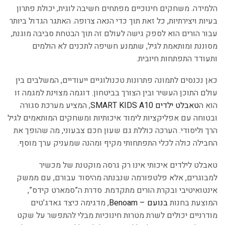
הלמידה. משחקים חינוכיים מפתחים חשיבה לוגית, יכולת פתרון
בעיות ויצירתיות, כל זאת תוך כדי הנאה צרופה. האתגר הגדול ביותר
עבור הורים הוא לספק גישה לעולם זה תוך הבטחת סביבה מוגנת,
מסוננת ומותאמת לגיל, שתמנע חשיפה לתכנים לא הולמים
ותעודד התפתחות חיובית.
כאן נכנסים לתמונה פתרונות טכנולוגיים ייעודיים, המשלבים בין
עולם התוכן העשיר ובין הצורך בביטחון. דוגמה מצוינת למגמה זו
הוא ה
טאבלט ילדים SMART KIDS A10
, המציע מערכת סגורה
ובטוחה עם אפליקציות לימוד איכותיות ומשחקים המותאמים לגיל
הרך וליסודי. הערכה כוללת גם שעון חכם צבעוני, מה שהופך את
החבילה כולה לכלי התפתחותי מקיף ומהנה שמעניק ערך מוסף.
טאבלט לילדים איכותי אינו רק גרסה מוקטנת של מכשיר
למבוגרים, אלא פלטפורמה שנבנתה מהיסוד עבורם, עם ממשק
אינטואיטיבי ובקרת הורים מתקדמת. סדרת ה”סמארט קידס”,
המוצעת בחנות
בנועם – Benoam
, מדגימה כיצד גאדג’טים
מודרניים יכולים לשרת מטרות חינוכיות מבלי להתפשר על שקט