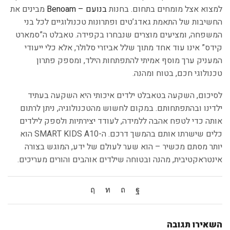
למצוא אצל מומחים בתחום. בחנות
בנועם – Benoam
מבינים את
החשיבות של התאמת גאדג’טים ופתרונות טכנולוגיים לכל בני
המשפחה, ומציעים מוצרים שנבחרו בקפידה. טאבלט ה”סמארט
קידס” אינו עוד אחד מתוך שלל אביזרי סלולר, אלא כלי ייעודי
המעניק ערך מוסף אמיתי להתפתחות הילד, ומספק פתרון
טכנולוגי חכם, בטוח ומהנה.
לסיכום, השקעה בטאבלט ילדים איכותי היא השקעה בעתיד
ילדינו ובהתפתחותם. במקום לחשוש מהטכנולוגיה, ניתן לרתום
אותה כדי לטפח אהבה ללמידה, לעודד יצירתיות ולספק לילדים
כלים שישרתו אותם בהמשך דרכם. ה-SMART KIDS A10 הוא
יותר מסתם מכשיר – הוא שער לעולם של ידע, המוגש בצורה
אינטראקטיבית, מהנה ובטוחה שילדים אוהבים והורים מעריכים.
השאירו תגובה