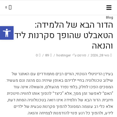
0
Blog
הדור הבא של הלמידה:
פתח סרגל
הטאבלט שהופך סקרנות לידע
והנאה
מאי 28, 2026
/
פורסם ע"י
hostinger
/
89
/
0
Blog
בעידן הדיגיטלי הנוכחי, הורים רבים מתמודדים עם האתגר של
שילוב טכנולוגיה בחיי ילדיהם באופן שיהיה גם מהנה וגם מעשיר.
המסכים הפכו לחלק בלתי נפרד מהעולם, והשאלה אינה עוד
“האם” לאפשר זמן מסך, אלא “כיצד” להפוך אותו לחוויה חינוכית
חיובית. הדור הבא של הלמידה אינו רואה בטכנולוגיה הסחת דעת,
אלא כלי רב עוצמה המסוגל להפוך סקרנות טבעית של ילדים
לידע, ולהפוך כל רגע פנוי להזדמנות לצמיחה והנאה.