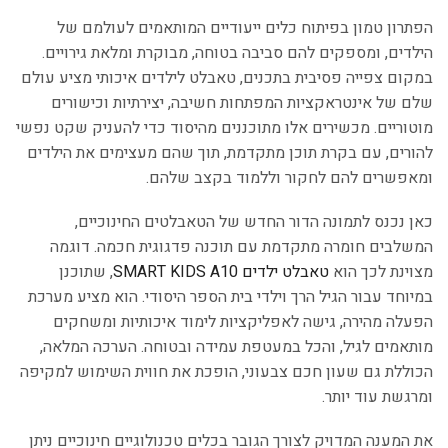
הפתרון טמון בפיתוח כלים ייעודיים המותאמים לעולמם של
הילדים, ומספקים להם סביבה בטוחה, מבוקרת ומלאת גירויים.
במקום צפייה פסיבית בתכנים, טאבלט לילדים איכותי מציע עולם
שלם של אינטראקציות המפתחות חשיבה, יצירתיות וכישורים
מוטוריים. מכשירים אלו מתוכננים מהיסוד כדי להעניק שקט נפשי
להורים, עם בקרת תוכן מתקדמת, תוך שהם מעצימים את הילדים
ומאפשרים להם לחקור וללמוד בקצב שלהם.
כאן נכנס לתמונה הדור החדש של הטאבלטים החינוכיים,
המשלבים חומרה מתקדמת עם תוכנה פדגוגית חכמה. דוגמה
מצוינת לכך הוא
טאבלט ילדים SMART KIDS A10
, שתוכנן
במיוחד עבור הגיל הרך וילדי בית הספר היסודי. הוא מציע מערכת
הפעלה מהירה, גישה לאפליקציות לימוד איכותיות ומשחקים
מותאמים לגיל, והכל במעטפת עמידה ובטוחה. הערכה המלאה,
הכוללת גם שעון חכם צבעוני, הופכת את חווית השימוש למקיפה
ומרגשת עוד יותר.
את המענה המדויק לצורך הגובר בכלים טכנולוגיים חינוכיים ניתן