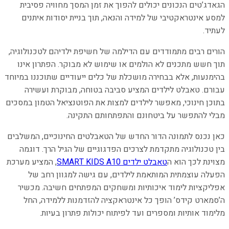
הגאדג’טים הנכונים יכולים להפוך את זמן המסך מחוויה פסיבית
למסע אינטראקטיבי של למידה והנאה, תוך בניית יסודות איתנים
לעתיד.
הורים רבים מתמודדים עם הדילמה של חשיפת ילדיהם לטכנולוגיה,
תוך חשש מתכנים לא הולמים או שימוש לא מבוקר. הפתרון אינו
בהימנעות, אלא בבחירה מושכלת של כלים ייעודיים שתוכננו במיוחד
עבורם. טאבלט לילדים המציע סביבה בטוחה, מבוקרת ועשירה
בתוכן חינוכי, מאפשר לילדים למצות את הפוטנציאל הטמון במסכים
מבלי להתפשר על ביטחונם והתפתחותם התקינה.
כאן נכנס לתמונה הדור החדש של הטאבלטים החינוכיים, המשלבים
בין טכנולוגיה מתקדמת לצרכים הפדגוגיים של הגיל הרך. דוגמה
מצוינת לכך הוא ה
טאבלט ילדים SMART KIDS A10
, המציע מערכת
הפעלה עוצמתית המותאמת לילדים, עם גישה למגוון רחב של
אפליקציות לימוד איכותיות ומשחקים המפתחים חשיבה. מכשיר
ה’סמארט קידס’ הופך כל אינטראקציה להזדמנות ללמידה, החל
מלימוד אותיות ומספרים ועד לפיתוח יכולות פתרון בעיות.