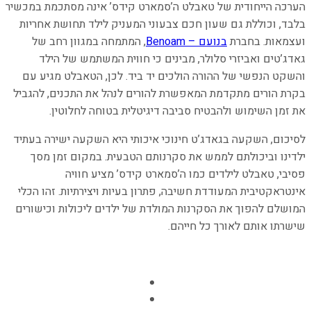
הערכה הייחודית של טאבלט ה’סמארט קידס’ אינה מסתכמת במכשיר
בלבד, וכוללת גם שעון חכם צבעוני המעניק לילד תחושת אחריות
ועצמאות. בחברת
בנועם – Benoam
, המתמחה במגוון רחב של
גאדג’טים ואביזרי סלולר, מבינים כי חווית המשתמש של הילד
והשקט הנפשי של ההורה הולכים יד ביד. לכן, הטאבלט מגיע עם
בקרת הורים מתקדמת המאפשרת להורים לנהל את התכנים, להגביל
את זמן השימוש ולהבטיח סביבה דיגיטלית בטוחה לחלוטין.
לסיכום, השקעה בגאדג’ט חינוכי איכותי היא השקעה ישירה בעתיד
ילדינו וביכולתם לממש את סקרנותם הטבעית. במקום זמן מסך
פסיבי, טאבלט לילדים כמו ה’סמארט קידס’ מציע חוויה
אינטראקטיבית המעודדת חשיבה, פתרון בעיות ויצירתיות. זהו הכלי
המושלם להפוך את הסקרנות המולדת של ילדים ליכולות וכישורים
שישרתו אותם לאורך כל חייהם.