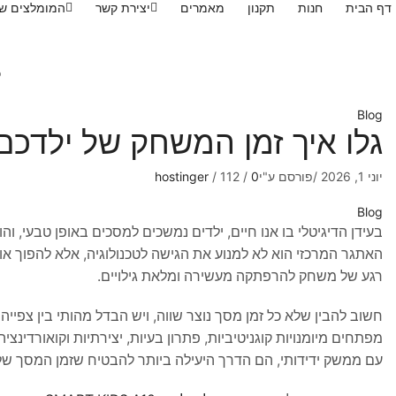
דף הבית
חנות
תקנון
מאמרים
יצירת קשר
המומלצים של
כ
Blog
גלו איך זמן המשחק של ילדכ
יוני 1, 2026
/
פורסם ע"י
0
/
112
/
hostinger
Blog
בעידן הדיגיטלי בו אנו חיים, ילדים נמשכים למסכים באופן טבעי, ו
האתגר המרכזי הוא לא למנוע את הגישה לטכנולוגיה, אלא להפוך אות
רגע של משחק להרפתקה מעשירה ומלאת גילויים.
חשוב להבין שלא כל זמן מסך נוצר שווה, ויש הבדל מהותי בין צפיי
מפתחים מיומנויות קוגניטיביות, פתרון בעיות, יצירתיות וקואורדינצי
עם ממשק ידידותי, הם הדרך היעילה ביותר להבטיח שזמן המסך של יל