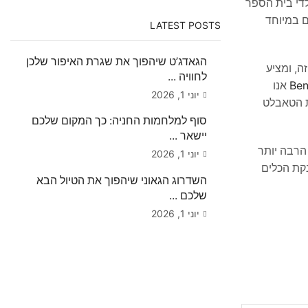
לדי בית הספר
ם במיוחד
LATEST POSTS
הגאדג’ט שיהפוך את שגרת האיפור שלכן
-SMART KIDS A10 מצטיין גם בתחום זה, ומציע
לחוויה ...
אנו
יוני 1, 2026
ת הטאבלט
סוף למלחמות החניה: כך המקום שלכם
יישאר ...
 להפוך את זמן המשחק של ילדכם להזדמנות פז להתפתחות ולמידה. ה-SMART KIDS A10 הוא הרבה יותר
יוני 1, 2026
נקת הכלים
השדרוג הגאוני שיהפוך את הטיול הבא
שלכם ...
יוני 1, 2026