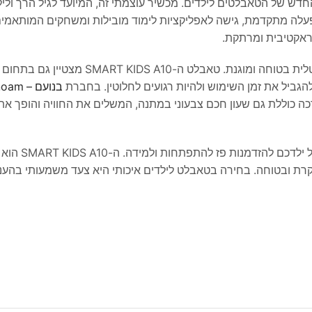
החדש של הטאבלטים לילדים. מכשיר עוצמתי זה, המיועד לגיל הרך ולי
הפעלה מתקדמת, גישה לאפליקציות לימוד מובילות ומשחקים המותאמי
ראקטיבית ומרתקת.
אחד השיקולים החשובים ביותר עבור הורים הוא יצירת סביבה דיגיטלית בטוחה ומוגנת. טאבלט ה
יל את זמן השימוש ולהיות רגועים לחלוטין. בחברת
בנועם – Benoam
כה כוללת גם שעון חכם צבעוני במתנה, המשלים את החוויה והופך א
לסיכום, השקעה בטכנולוגיה הנכונה יכולה
בוקרת ובטוחה. בחירה בטאבלט לילדים איכותי היא צעד משמעותי בהע