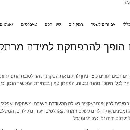
נו
ללי
אביזרים לשטח
רמקולים
שעון חכם
טאבלטים
גאג’טים
ם הופך להרפתקת למידה מרתק
הורים רבים תוהים כיצד ניתן לרתום את הסקרנות הזו לטובת התפתחות 
ה לכלי חינוכי, מהנה ובטוח. הפתרון טמון בבחירת המכשיר הנכון, כז
ה פסיבית לבין אינטראקציה פעילה המעודדת חשיבה. משחקים ואפליקצי
ה, ומכינים את הילדים לעולם המחר. גאדג’טים ייעודיים לילדים, המשלבי
דכם יהיה זמן איכותי ומועיל.