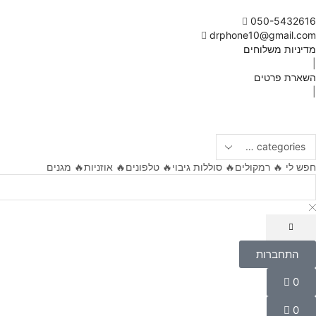
050-5432616
drphone10@gmail.com
מדיניות משלוחים
|
השארת פרטים
|
חפש לי
🔥 רמקולים
🔥 סוללות גיבוי
🔥 טלפונים
🔥 אוזניות
🔥 מגנים
התחברות
התחברות
שם משתמש או כתובת אימייל
*
0
Wishlist
0