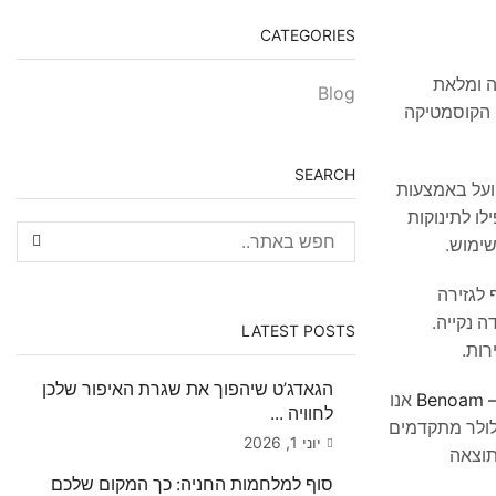
CATEGORIES
ה ומלאת
Blog
 הקוסמטיקה
SEARCH
ה פועל באמצעות
ו לתינוקות
חלף לגזירה
דה נקייה.
LATEST POSTS
רות.
הגאדג’ט שיהפוך את שגרת האיפור שלכן
Be
אנו
לחוויה ...
טים חדשניים – החל מפתרונות טיפוח כמו ה-Kumi, ועד אביזרי סלולר מתקדמים
יוני 1, 2026
תוצאה
סוף למלחמות החניה: כך המקום שלכם