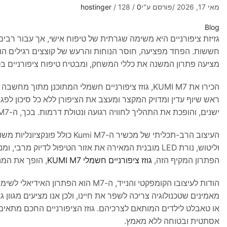
מאי 17, 2026
/
פורסם ע"י
0
/
128
/
hostinger
Blog
גזיזת ציפורניים היא משימה שגרתית של טיפוח אישי, אך עבור רבים,
חששות. הפחד מפציעה, חוסר הנוחות והרעש של קוצצים רגילים ה
מציעה פתרון המשנה את כללי המשחק, ומבטיח טיפוח ציפורניים בט
הכירו את KUMI M7, גוזז ציפורניים חשמלי המתוכנן מ
ראש שיוף עדין ומדויק המקצר ומעצב את הציפורן ללא כל סיכון לפג
ישנים, והופכת את התהליך לחוויה רגועה ונטולת דרמות. בכך, ה-Kumi M7 מעניק שקט נפשי להורים ומספק תוצאה מקצועית וחלקה בכל שימוש.
העיצוב הרב-תכליתי של מכשיר ה
וליטוש, נורת LED מובנית המאירה את אזור הטיפול לדיוק
הפתרון המקיף הזה,
גוזז ציפורניים חשמלי KUMI M7
, הופך את המני
הודות לעיצובו הקומפקטי והנייד, ה-M7 הוא הפתרון האידיאלי לשימוש ביתי ולנסיעות, עם טעינה נוחה באמצעות כבל USB. בחנות
או טאבלט לילדים המותאם לצרכיהם. גוזז הציפורניים החכם מתאים 
אסתטית ובטוחה ללא מאמץ.