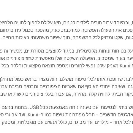
 ובמיוחד עבור הורים לילדים קטנים, היא עלולה להפוך לחוויה מלחיצ
ופכים את הפעולה הפשוטה למורכבת. כעת, מהפכה טכנולוגית בתחום
וח, שקט ומדויק לכל המשפחה, תוך שיפור משמעותי באיכות החיים.
תוך מחשבה על בטיחות ונוחות מקסימלית. בניגוד לקוצצים מסורתיים, מכשיר ז
יעה בעור שמסביב. הפעולה השקטה שלו מאפשרת לגזוז ציפורניים אפיל
-Kumi M7 כולל פונקציונליות משולבת שהופכת אותו לכלי טיפוח מושלם. הוא מצויד בראש כפול מת
 מרבי, ומנגנון שאיבה ייחודי האוסף את שאריות הציפורניים ומבטיח סביבת עבו
קור הביתי לחוויה קלה ומהירה, גם עבור בעלי ציפורניים קשות או שבי
בנועם – noam
מאמינים שטכנולוגיה צריכה לשפר את חיינו, ולכן אנו מציעים מגוון גאדג’
לכל אחד – מילדים ועד מבוגרים, כולל אנשים עם מוגבלויות, ומספק 