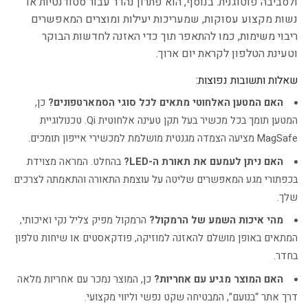
ולסביבה פוטוגנית. בנוסף, הוא פתרון נהדר עבור סטודנטיות או
נשות מקצוע עסוקות, שמעריכות יעילות ומוצרים המאפשרים
ריבוי משימות, כמו להתאפר תוך כדי האזנה לחדשות הבוקר
וטעינת הטלפון לקראת יום ארוך.
שאלות ותשובות נפוצות:
האם המטען האלחוטי מתאים לכל סוגי הסמארטפונים?
כן,
המטען תומך בכל מכשיר בעל תקן טעינה אלחוטית Qi. טכנולוגיית
MagSafe מציעה הצמדה מגנטית מושלמת למכשירי אייפון תומכים.
האם ניתן לעמעם את תאורת ה-LED?
בהחלט. המראה מצוידת
בכפתורי מגע המאפשרים שליטה על עוצמת התאורה והתאמתה לצרכים
שלך.
מהי איכות השמע של הרמקול?
הרמקול מפיק צליל נקי ואיכותי,
המתאים באופן מושלם להאזנה למוזיקה, פודקאסטים או שיחות טלפון
בחדר.
האם המוצר מגיע עם אחריות?
כן, המוצר נמכר עם אחריות מלאה
דרך אתר “בנועם”, המבטיחה שקט נפשי וליווי מקצועי.