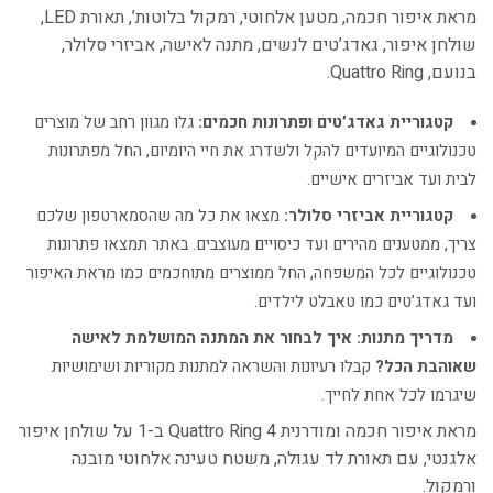
מראת איפור חכמה, מטען אלחוטי, רמקול בלוטות’, תאורת LED,
שולחן איפור, גאדג’טים לנשים, מתנה לאישה, אביזרי סלולר,
בנועם, Quattro Ring.
קטגוריית גאדג’טים ופתרונות חכמים:
גלו מגוון רחב של מוצרים
טכנולוגיים המיועדים להקל ולשדרג את חיי היומיום, החל מפתרונות
לבית ועד אביזרים אישיים.
קטגוריית אביזרי סלולר:
מצאו את כל מה שהסמארטפון שלכם
צריך, ממטענים מהירים ועד כיסויים מעוצבים. באתר תמצאו פתרונות
טכנולוגיים לכל המשפחה, החל ממוצרים מתוחכמים כמו מראת האיפור
ועד גאדג’טים כמו טאבלט לילדים.
מדריך מתנות: איך לבחור את המתנה המושלמת לאישה
שאוהבת הכל?
קבלו רעיונות והשראה למתנות מקוריות ושימושיות
שיגרמו לכל אחת לחייך.
מראת איפור חכמה ומודרנית Quattro Ring 4 ב-1 על שולחן איפור
אלגנטי, עם תאורת לד עגולה, משטח טעינה אלחוטי מובנה
ורמקול.