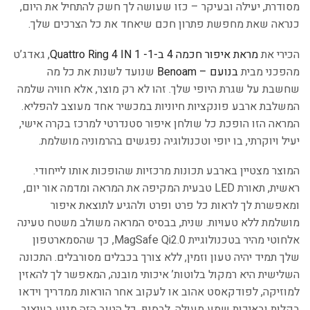
מסודרת, יעילה ובעיקר – כזו שעושה לך חשק להתחיל את היום,
כנראה שאת מחפשת פתרון חכם שיאחד את כל הצרכים שלך.
הכירי את
מראת איפור חכמה 4 ב-1- Quattro Ring 4 IN 1
, גאדג’ט
מהפכני מבית
בנועם – Benoam
שנועד לשנות את כל מה
שחשבת על שגרת היופי שלך. זהו לא רק מוצר, אלא חוויה שלמה
המשלבת ארבע פונקציות חיוניות במכשיר אחד מעוצב להפליא.
המראה הזו הופכת כל שולחן איפור סטנדרטי למרכז בקרה אישי,
יעיל ויוקרתי, בו יופי וטכנולוגיה נפגשים בהרמוניה מושלמת.
המוצר מצטיין בארבע תכונות מרכזיות שהופכות אותו לייחודי.
ראשית, תאורת LED טבעית המקיפה את המראה ומדמה אור יום,
ומאפשרת לך לראות כל פרט ופרט ולהגיע לתוצאת איפור
מושלמת ללא טעויות. שנית, בבסיס המראה משולב משטח טעינה
אלחוטי מהיר בטכנולוגיית MagSafe Qi2.0, כך שהסמארטפון
שלך תמיד יהיה טעון וזמין, ללא צורך בכבלים מסורבלים. התכונה
השלישית היא רמקול בלוטות’ איכותי מובנה, המאפשר לך להאזין
למוזיקה, לפודקאסט אהוב או לעקוב אחר הוראות ממדריך וידאו
בקלות ובאיכות שמע מעולה. לבסוף, כל הטוב הזה מגיע בעיצוב