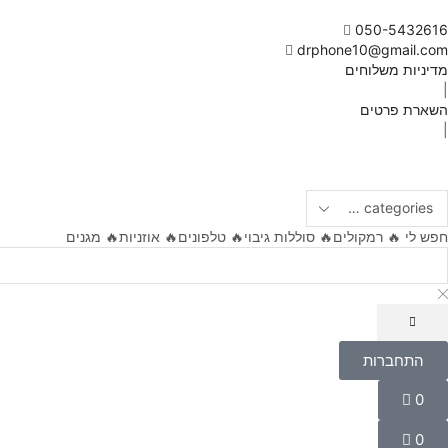
050-5432616
drphone10@gmail.com
מדיניות משלוחים
|
השארת פרטים
|
חפש לי
🔥 רמקולים
🔥 סוללות גיבוי
🔥 טלפונים
🔥 אוזניות
🔥 מגנים
התחברות
התחברות
שם משתמש או כתובת אימייל
*
0
Wishlist
0