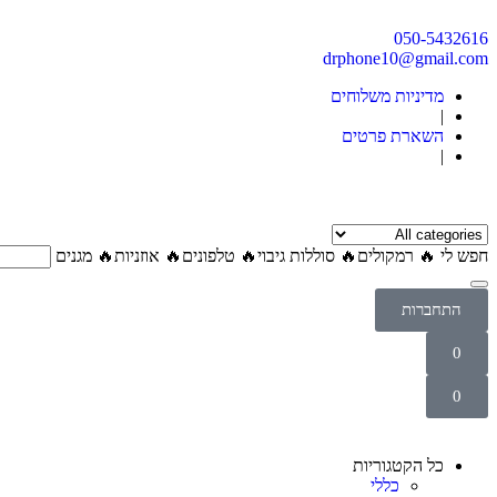
050-5432616
drphone10@gmail.com
מדיניות משלוחים
|
השארת פרטים
|
חפש לי
🔥 רמקולים
🔥 סוללות גיבוי
🔥 טלפונים
🔥 אוזניות
🔥 מגנים
התחברות
התחברות
0
שם משתמש או כתובת אימייל
*
Wishlist
0
סיסמא
*
לא סימנת מוצרים עדיין.
סל הקניות
Return To Shop
תזכור אותי לפעם הבאה
No products in the cart.
כל הקטגוריות
Return To Shop
התחברות
כללי