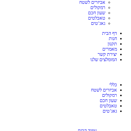
העגלה שלי (0)
אביזרים לשטח
שכחתי סיסמא!
סה"כ:
₪
0
רמקולים
שעון חכם
מעבר לסל הקניות
לתשלום
טאבלטים
גאג’טים
nd
350
₪
to get free shipping
Congratulations! You've got free shipping.
דף הבית
חנות
תקנון
מאמרים
יצירת קשר
המומלצים שלנו
כללי
אביזרים לשטח
רמקולים
שעון חכם
טאבלטים
גאג’טים
עמוד הבית