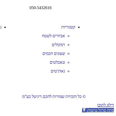
050-5432616
קטגוריות
נ
אביזרים לשטח
רמקולים
שעונים חכמים
טאבלטים
גאדג'טים
© כל הזכויות שמורות לחכם דיגיטל בע”מ
דילוג לתוכן
פתח סרגל נגישות