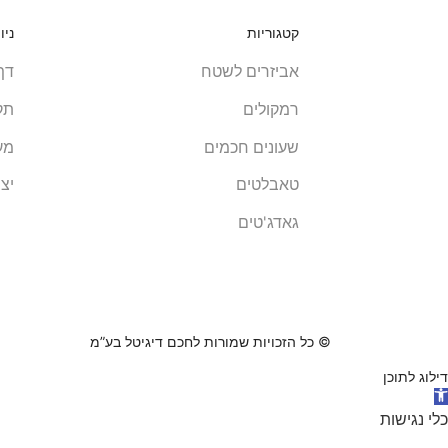
קטגוריות
ניו
אביזרים לשטח
דף
רמקולים
תקנ
שעונים חכמים
מע
טאבלטים
יצ
גאדג'טים
© כל הזכויות שמורות לחכם דיגיטל בע”מ
דילוג לתוכן
תח
רגל
כלי נגישות
גישות