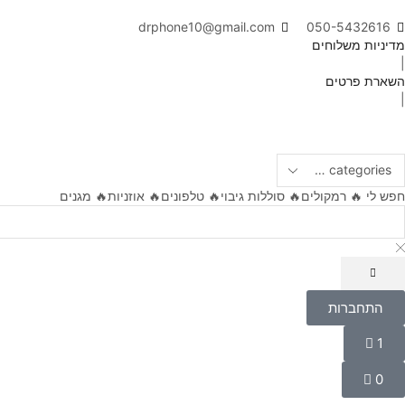
drphone10@gmail.com
050-5432616
מדיניות משלוחים
|
השארת פרטים
|
חפש לי
🔥 רמקולים
🔥 סוללות גיבוי
🔥 טלפונים
🔥 אוזניות
🔥 מגנים
התחברות
התחברות
שם משתמש או כתובת אימייל
*
1
0