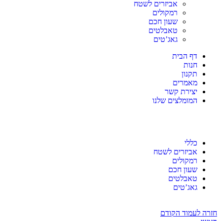
העגלה שלי (0)
אביזרים לשטח
שכחתי סיסמא!
סה"כ:
₪
0
רמקולים
שעון חכם
מעבר לסל הקניות
לתשלום
טאבלטים
גאג’טים
nd
350
₪
to get free shipping
Congratulations! You've got free shipping.
דף הבית
חנות
תקנון
מאמרים
יצירת קשר
המומלצים שלנו
כללי
אביזרים לשטח
רמקולים
שעון חכם
טאבלטים
גאג’טים
חזרה לעמוד הקודם