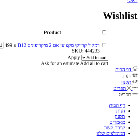
ראשי
Wishlist
Product
רמקול קריוקי מקצועי אם 2 מיקרופונים B12
₪
499
SKU:
444233
Apply
Ask for an estimate
Add all to cart
דף הבית
חנות
תקנון
תפריט
תפריט
דף הבית
חנות
תקנון
מאמרים
יצירת קשר
המומלצים שלנו