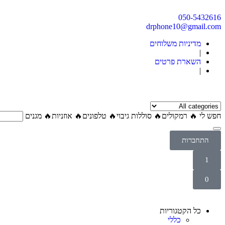
050-5432616
drphone10@gmail.com
מדיניות משלוחים
|
השארת פרטים
|
חפש לי
🔥 רמקולים
🔥 סוללות גיבוי
🔥 טלפונים
🔥 אוזניות
🔥 מגנים
התחברות
התחברות
1
שם משתמש או כתובת אימייל
*
0
סיסמא
*
סל הקניות
תזכור אותי לפעם הבאה
No products in the cart.
כל הקטגוריות
Return To Shop
התחברות
כללי